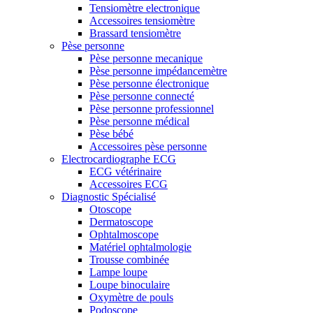
Tensiomètre electronique
Accessoires tensiomètre
Brassard tensiomètre
Pèse personne
Pèse personne mecanique
Pèse personne impédancemètre
Pèse personne électronique
Pèse personne connecté
Pèse personne professionnel
Pèse personne médical
Pèse bébé
Accessoires pèse personne
Electrocardiographe ECG
ECG vétérinaire
Accessoires ECG
Diagnostic Spécialisé
Otoscope
Dermatoscope
Ophtalmoscope
Matériel ophtalmologie
Trousse combinée
Lampe loupe
Loupe binoculaire
Oxymètre de pouls
Podoscope