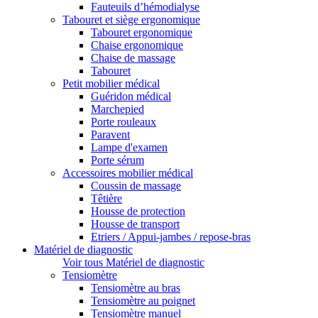
Fauteuils d’hémodialyse
Tabouret et siège ergonomique
Tabouret ergonomique
Chaise ergonomique
Chaise de massage
Tabouret
Petit mobilier médical
Guéridon médical
Marchepied
Porte rouleaux
Paravent
Lampe d'examen
Porte sérum
Accessoires mobilier médical
Coussin de massage
Têtière
Housse de protection
Housse de transport
Etriers / Appui-jambes / repose-bras
Matériel de diagnostic
Voir tous Matériel de diagnostic
Tensiomètre
Tensiomètre au bras
Tensiomètre au poignet
Tensiomètre manuel