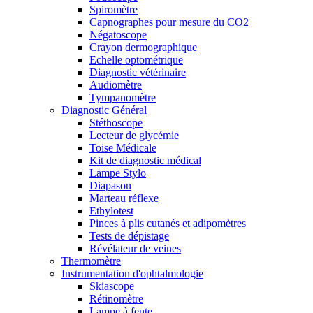
Spiromètre
Capnographes pour mesure du CO2
Négatoscope
Crayon dermographique
Echelle optométrique
Diagnostic vétérinaire
Audiomètre
Tympanomètre
Diagnostic Général
Stéthoscope
Lecteur de glycémie
Toise Médicale
Kit de diagnostic médical
Lampe Stylo
Diapason
Marteau réflexe
Ethylotest
Pinces à plis cutanés et adipomètres
Tests de dépistage
Révélateur de veines
Thermomètre
Instrumentation d'ophtalmologie
Skiascope
Rétinomètre
Lampe à fente