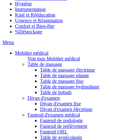
Hygiène
Instrumentation
Kiné et Rééducation
Urgence et Réanimation
Confort et Bien-être
%
Déstockage
Menu
Mobilier médical
Voir tous Mobilier médical
Table de massage
Table de massage électrique
Table de massage pliante
Table de massage fixe
Table de massage hydraulique
Table de bobath
Divan d'examen
Divan d'examen fixe
Divan d'examen électrique
Fauteuil d'examen médical
Fauteuil de podologie
Fauteuil de prélèvement
Fauteuil ORL
Table de gynécologie