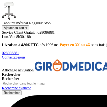
Tabouret médical Naggura' Stool
Ajouter au panier
Service Client
Gratuit : 028086881
Lun-Ven 8h30-18h
Livraison
à
4,90€ TTC
dès 199€ ttc.
Payez en 3X ou 4X
sans frais
028086881
Contactez-nous
Affichage navigation
Rechercher
Rechercher
Recherche avancée
Rechercher