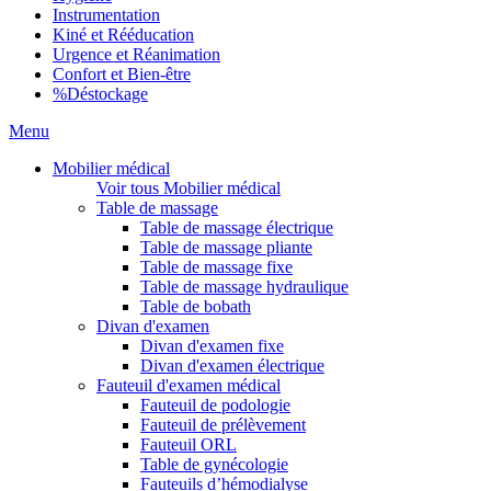
Instrumentation
Kiné et Rééducation
Urgence et Réanimation
Confort et Bien-être
%
Déstockage
Menu
Mobilier médical
Voir tous Mobilier médical
Table de massage
Table de massage électrique
Table de massage pliante
Table de massage fixe
Table de massage hydraulique
Table de bobath
Divan d'examen
Divan d'examen fixe
Divan d'examen électrique
Fauteuil d'examen médical
Fauteuil de podologie
Fauteuil de prélèvement
Fauteuil ORL
Table de gynécologie
Fauteuils d’hémodialyse