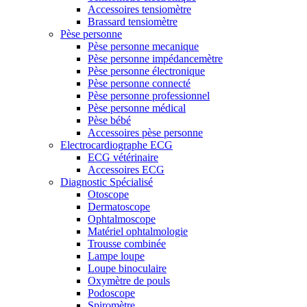
Accessoires tensiomètre
Brassard tensiomètre
Pèse personne
Pèse personne mecanique
Pèse personne impédancemètre
Pèse personne électronique
Pèse personne connecté
Pèse personne professionnel
Pèse personne médical
Pèse bébé
Accessoires pèse personne
Electrocardiographe ECG
ECG vétérinaire
Accessoires ECG
Diagnostic Spécialisé
Otoscope
Dermatoscope
Ophtalmoscope
Matériel ophtalmologie
Trousse combinée
Lampe loupe
Loupe binoculaire
Oxymètre de pouls
Podoscope
Spiromètre