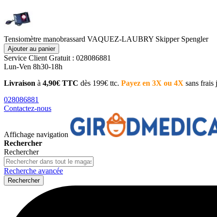
Tensiomètre manobrassard VAQUEZ-LAUBRY Skipper Spengler
Ajouter au panier
Service Client
Gratuit : 028086881
Lun-Ven 8h30-18h
Livraison
à
4,90€ TTC
dès 199€ ttc.
Payez en 3X ou 4X
sans frais
028086881
Contactez-nous
Affichage navigation
Rechercher
Rechercher
Recherche avancée
Rechercher