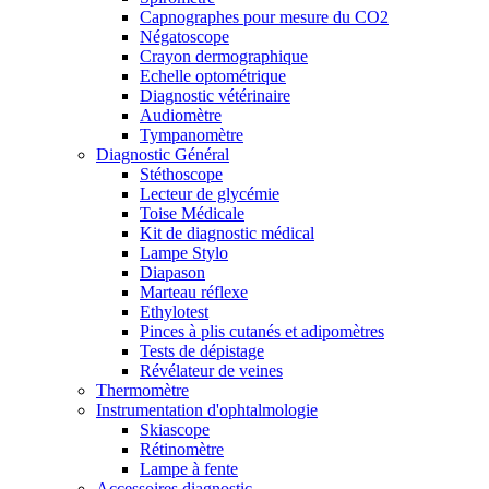
Capnographes pour mesure du CO2
Négatoscope
Crayon dermographique
Echelle optométrique
Diagnostic vétérinaire
Audiomètre
Tympanomètre
Diagnostic Général
Stéthoscope
Lecteur de glycémie
Toise Médicale
Kit de diagnostic médical
Lampe Stylo
Diapason
Marteau réflexe
Ethylotest
Pinces à plis cutanés et adipomètres
Tests de dépistage
Révélateur de veines
Thermomètre
Instrumentation d'ophtalmologie
Skiascope
Rétinomètre
Lampe à fente
Accessoires diagnostic