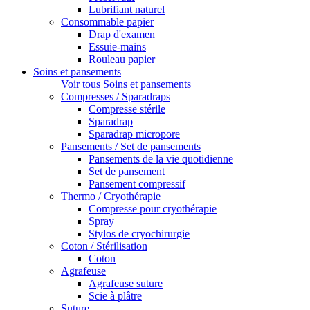
Lubrifiant naturel
Consommable papier
Drap d'examen
Essuie-mains
Rouleau papier
Soins et pansements
Voir tous Soins et pansements
Compresses / Sparadraps
Compresse stérile
Sparadrap
Sparadrap micropore
Pansements / Set de pansements
Pansements de la vie quotidienne
Set de pansement
Pansement compressif
Thermo / Cryothérapie
Compresse pour cryothérapie
Spray
Stylos de cryochirurgie
Coton / Stérilisation
Coton
Agrafeuse
Agrafeuse suture
Scie à plâtre
Suture