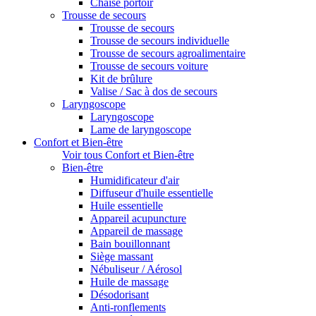
Chaise portoir
Trousse de secours
Trousse de secours
Trousse de secours individuelle
Trousse de secours agroalimentaire
Trousse de secours voiture
Kit de brûlure
Valise / Sac à dos de secours
Laryngoscope
Laryngoscope
Lame de laryngoscope
Confort et Bien-être
Voir tous Confort et Bien-être
Bien-être
Humidificateur d'air
Diffuseur d'huile essentielle
Huile essentielle
Appareil acupuncture
Appareil de massage
Bain bouillonnant
Siège massant
Nébuliseur / Aérosol
Huile de massage
Désodorisant
Anti-ronflements