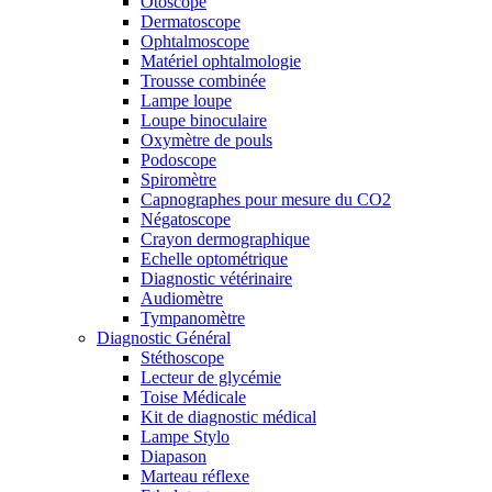
Otoscope
Dermatoscope
Ophtalmoscope
Matériel ophtalmologie
Trousse combinée
Lampe loupe
Loupe binoculaire
Oxymètre de pouls
Podoscope
Spiromètre
Capnographes pour mesure du CO2
Négatoscope
Crayon dermographique
Echelle optométrique
Diagnostic vétérinaire
Audiomètre
Tympanomètre
Diagnostic Général
Stéthoscope
Lecteur de glycémie
Toise Médicale
Kit de diagnostic médical
Lampe Stylo
Diapason
Marteau réflexe