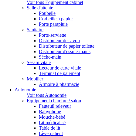
Voir tous Equipement cabinet
Salle d'attente
Poubelle
Corbeille à papier
Porte parapluie
Sanitaire
Porte-serviette
Distributeur de savon
Distributeur de papier toilette
Distributeur d'essuie-mains
Sèche-main
Sesam vitale
Lecteur de carte vitale
Terminal de paiement
Mobilier
Armoire à pharmacie
Autonomie
Voir tous Autonomie
Équipement chambre / salon
Fauteuil releveur
Babyphone
Mouche-bébé
Lit médicalisé
Table de lit
Lève-patient