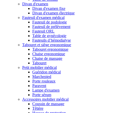
Divan d'examen
Divan d'examen fixe
Divan d'examen électrique
Fauteuil d'examen médical
Fauteuil de podologie
Fauteuil de prélèvement
Fauteuil ORL
Table de gynécologie
Fauteuils d’hémodialyse
Tabouret et siège ergonomique
Tabouret ergonomique
Chaise ergonomique
Chaise de massage
Tabouret
Petit mobilier médical
Guéridon médical
Marchepied
Porte rouleaux
Paravent
Lampe d'examen
Porte sérum
Accessoires mobilier médical
Coussin de massage
Têtière
Housse de protection