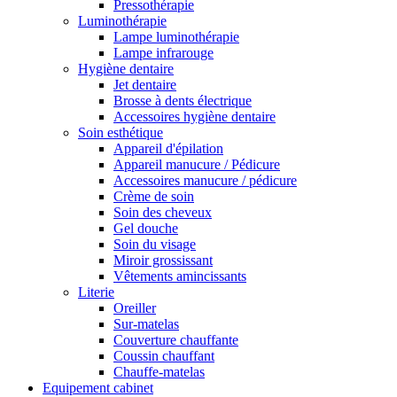
Pressothérapie
Luminothérapie
Lampe luminothérapie
Lampe infrarouge
Hygiène dentaire
Jet dentaire
Brosse à dents électrique
Accessoires hygiène dentaire
Soin esthétique
Appareil d'épilation
Appareil manucure / Pédicure
Accessoires manucure / pédicure
Crème de soin
Soin des cheveux
Gel douche
Soin du visage
Miroir grossissant
Vêtements amincissants
Literie
Oreiller
Sur-matelas
Couverture chauffante
Coussin chauffant
Chauffe-matelas
Equipement cabinet