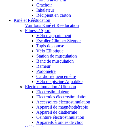
Crachoir
Inhalateur
Récipient en carton
Kiné et Rééducation
Voir tous Kiné et Rééducation
Fitness / Sport
Vélo d'appartement
Escalier Climber Stepper
Tapis de course
Vélo Elliptique
Station de musculation
Banc de musculation
Rameur
Podomètre
Cardiofréquencemètre
Vélo de piscine Aquabike
Electrostimulation / Ultrason
Electrostimulateur
Electrodes électrostimulation
Accessoires électrostimulation
Appareil de magnétothérapie
Appareil de diathermie
Ceinture électrostimulation
Appareils à ondes de choc