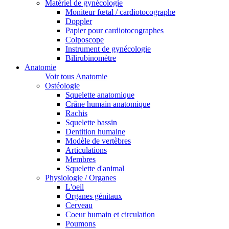
Matériel de gynécologie
Moniteur fœtal / cardiotocographe
Doppler
Papier pour cardiotocographes
Colposcope
Instrument de gynécologie
Bilirubinomètre
Anatomie
Voir tous Anatomie
Ostéologie
Squelette anatomique
Crâne humain anatomique
Rachis
Squelette bassin
Dentition humaine
Modèle de vertèbres
Articulations
Membres
Squelette d'animal
Physiologie / Organes
L'oeil
Organes génitaux
Cerveau
Coeur humain et circulation
Poumons