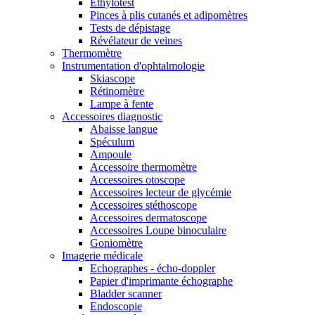
Ethylotest
Pinces à plis cutanés et adipomètres
Tests de dépistage
Révélateur de veines
Thermomètre
Instrumentation d'ophtalmologie
Skiascope
Rétinomètre
Lampe à fente
Accessoires diagnostic
Abaisse langue
Spéculum
Ampoule
Accessoire thermomètre
Accessoires otoscope
Accessoires lecteur de glycémie
Accessoires stéthoscope
Accessoires dermatoscope
Accessoires Loupe binoculaire
Goniomètre
Imagerie médicale
Echographes - écho-doppler
Papier d'imprimante échographe
Bladder scanner
Endoscopie