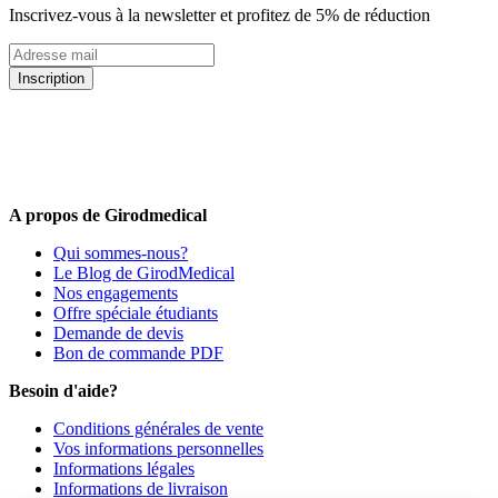
Inscrivez-vous à la newsletter et profitez de 5% de réduction
Inscription
5% de remise valable sur votre prochaine commande de matériel
médical !
Offres promotionnelles, nouveautés, dernières tendances : soyez les
premiers informés !
A propos de Girodmedical
Qui sommes-nous?
Le Blog de GirodMedical
Nos engagements
Offre spéciale étudiants
Demande de devis
Bon de commande PDF
Besoin d'aide?
Conditions générales de vente
Vos informations personnelles
Informations légales
Informations de livraison