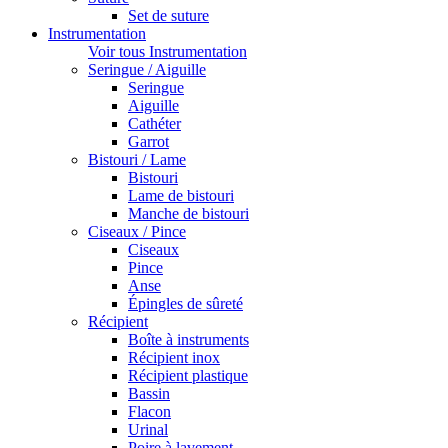
Set de suture
Instrumentation
Voir tous Instrumentation
Seringue / Aiguille
Seringue
Aiguille
Cathéter
Garrot
Bistouri / Lame
Bistouri
Lame de bistouri
Manche de bistouri
Ciseaux / Pince
Ciseaux
Pince
Anse
Épingles de sûreté
Récipient
Boîte à instruments
Récipient inox
Récipient plastique
Bassin
Flacon
Urinal
Poire à lavement