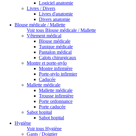
Logiciel anatomie
Livres / Divers
Livres d'anatomie
Divers anatomie
Blouse médicale / Mallette
Voir tous Blouse médicale / Mallette
Vêtement médical
Blouse médicale
Tunique médicale
Pantalon médical
Calots chirurgicaux
Montre et porte-stylo
Montre infirmière
Porte-stylo infirmier
Caducée
Mallette médicale
Mallette médicale
Trousse infirmière
Porte ordonnance
Porte caducée
Sabot hopital
Sabot hopital
Hygiène
Voir tous Hygiène
Gants / Doigtier