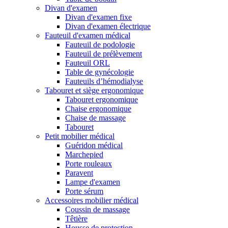
Divan d'examen
Divan d'examen fixe
Divan d'examen électrique
Fauteuil d'examen médical
Fauteuil de podologie
Fauteuil de prélèvement
Fauteuil ORL
Table de gynécologie
Fauteuils d’hémodialyse
Tabouret et siège ergonomique
Tabouret ergonomique
Chaise ergonomique
Chaise de massage
Tabouret
Petit mobilier médical
Guéridon médical
Marchepied
Porte rouleaux
Paravent
Lampe d'examen
Porte sérum
Accessoires mobilier médical
Coussin de massage
Têtière
Housse de protection