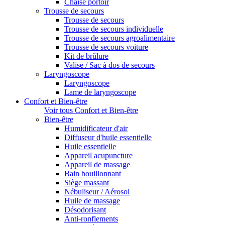
Chaise portoir
Trousse de secours
Trousse de secours
Trousse de secours individuelle
Trousse de secours agroalimentaire
Trousse de secours voiture
Kit de brûlure
Valise / Sac à dos de secours
Laryngoscope
Laryngoscope
Lame de laryngoscope
Confort et Bien-être
Voir tous Confort et Bien-être
Bien-être
Humidificateur d'air
Diffuseur d'huile essentielle
Huile essentielle
Appareil acupuncture
Appareil de massage
Bain bouillonnant
Siège massant
Nébuliseur / Aérosol
Huile de massage
Désodorisant
Anti-ronflements