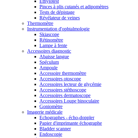
Ethylotest
Pinces à plis cutanés et adipomètres
Tests de dépistage
Révélateur de veines
Thermomètre
Instrumentation d'ophtalmologie
Skiascope
Rétinomètre
Lampe à fente
Accessoires diagnostic
Abaisse langue
Spéculum
Ampoule
Accessoire thermomètre
Accessoires otoscope
Accessoires lecteur de glycémie
Accessoires stéthoscope
Accessoires dermatoscope
Accessoires Loupe binoculaire
Goniomètre
Imagerie médicale
Echographes - écho-doppler
Papier d'imprimante échographe
Bladder scanner
Endoscopie