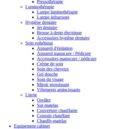
Pressothérapie
Luminothérapie
Lampe luminothérapie
Lampe infrarouge
Hygiène dentaire
Jet dentaire
Brosse à dents électrique
Accessoires hygiène dentaire
Soin esthétique
Appareil d'épilation
Appareil manucure / Pédicure
Accessoires manucure / pédicure
Crème de soin
Soin des cheveux
Gel douche
Soin du visage
Miroir grossissant
Vêtements amincissants
Literie
Oreiller
Sur-matelas
Couverture chauffante
Coussin chauffant
Chauffe-matelas
Equipement cabinet