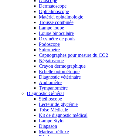
Otoscope
Dermatoscope
Ophtalmoscope
Matériel ophtalmologie
Trousse combinée
Lampe loupe
Loupe binoculaire
Oxymètre de pouls
Podoscope
Spiromètre
Capnographes pour mesure du CO2
Négatoscope
Crayon dermographique
Echelle optométrique
Diagnostic vétérinaire
Audiomètre
Tympanomètre
Diagnostic Général
Stéthoscope
Lecteur de glycémie
Toise Médicale
Kit de diagnostic médical
Lampe Stylo
Diapason
Marteau réflexe