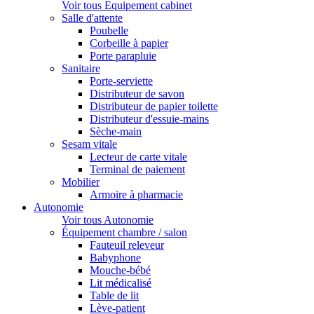
Voir tous Equipement cabinet
Salle d'attente
Poubelle
Corbeille à papier
Porte parapluie
Sanitaire
Porte-serviette
Distributeur de savon
Distributeur de papier toilette
Distributeur d'essuie-mains
Sèche-main
Sesam vitale
Lecteur de carte vitale
Terminal de paiement
Mobilier
Armoire à pharmacie
Autonomie
Voir tous Autonomie
Équipement chambre / salon
Fauteuil releveur
Babyphone
Mouche-bébé
Lit médicalisé
Table de lit
Lève-patient