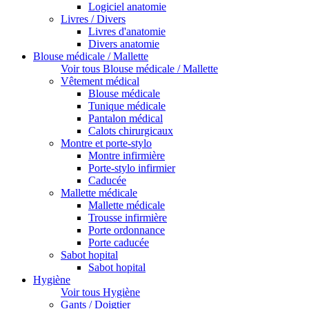
Logiciel anatomie
Livres / Divers
Livres d'anatomie
Divers anatomie
Blouse médicale / Mallette
Voir tous Blouse médicale / Mallette
Vêtement médical
Blouse médicale
Tunique médicale
Pantalon médical
Calots chirurgicaux
Montre et porte-stylo
Montre infirmière
Porte-stylo infirmier
Caducée
Mallette médicale
Mallette médicale
Trousse infirmière
Porte ordonnance
Porte caducée
Sabot hopital
Sabot hopital
Hygiène
Voir tous Hygiène
Gants / Doigtier