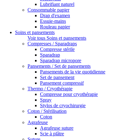
Lubrifiant naturel
Consommable papier
Drap d'examen
Essuie-mains
Rouleau papier
Soins et pansements
Voir tous Soins et pansements
Compresses / Sparadraps
Compresse stérile
Sparadrap
Sparadrap micropore
Pansements / Set de pansements
Pansements de la vie quotidienne
Set de pansement
Pansement compressif
Thermo / Cryothérapie
Compresse pour cryothérapie
Spray
Stylos de cryochirurgie
Coton / Stérilisation
Coton
Agrafeuse
Agrafeuse suture
Scie à plâtre
Suture