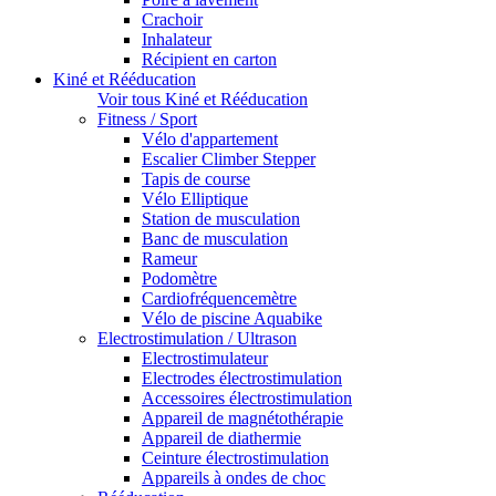
Crachoir
Inhalateur
Récipient en carton
Kiné et Rééducation
Voir tous Kiné et Rééducation
Fitness / Sport
Vélo d'appartement
Escalier Climber Stepper
Tapis de course
Vélo Elliptique
Station de musculation
Banc de musculation
Rameur
Podomètre
Cardiofréquencemètre
Vélo de piscine Aquabike
Electrostimulation / Ultrason
Electrostimulateur
Electrodes électrostimulation
Accessoires électrostimulation
Appareil de magnétothérapie
Appareil de diathermie
Ceinture électrostimulation
Appareils à ondes de choc