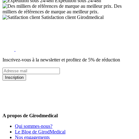
Expedition sous 24/48h
Des
milliers de références de marque au meilleur prix.
Satisfaction client Girodmedical
Inscrivez-vous à la newsletter et profitez de 5% de réduction
Inscription
5% de remise valable sur votre prochaine commande de matériel
médical !
Offres promotionnelles, nouveautés, dernières tendances : soyez les
premiers informés !
A propos de Girodmedical
Qui sommes-nous?
Le Blog de GirodMedical
Nos engagements