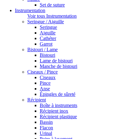
Set de suture
Instrumentation
Voir tous Instrumentation
Seringue / Aiguille
Seringue
Aiguille
Cathéter
Garrot
Bistouri / Lame
Bistouri
Lame de bistouri
Manche de bistouri
Ciseaux / Pince
Ciseaux
Pince
Anse
Épingles de sûreté
Récipient
Boîte à instruments
Récipient inox
Récipient plastique
Bassin
Flacon
Urinal
Poire à lavement