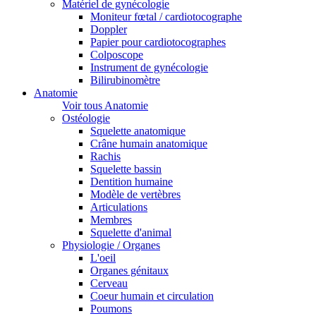
Matériel de gynécologie
Moniteur fœtal / cardiotocographe
Doppler
Papier pour cardiotocographes
Colposcope
Instrument de gynécologie
Bilirubinomètre
Anatomie
Voir tous Anatomie
Ostéologie
Squelette anatomique
Crâne humain anatomique
Rachis
Squelette bassin
Dentition humaine
Modèle de vertèbres
Articulations
Membres
Squelette d'animal
Physiologie / Organes
L'oeil
Organes génitaux
Cerveau
Coeur humain et circulation
Poumons