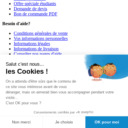
Offre spéciale étudiants
Demande de devis
Bon de commande PDF
Besoin d'aide?
Conditions générales de vente
Vos informations personnelles
Informations légales
Informations de livraison
Consulter nos pages d'aide
Informations de paiement
Salut c'est nous...
Girodmedical est également présent dans 23 pays
les Cookies !
© 2026 Girodmedical. Tous droits réservés.
On a attendu d'être sûrs que le contenu de
ce site vous intéresse avant de vous
déranger, mais on aimerait bien vous accompagner pendant votre
Paiement 100 % sécurisé !
visite...
Contrôle Anti-Fraude, Certificat SSL
C'est OK pour vous ?
Consentements certifiés par
Non merci
Je choisis
OK pour moi