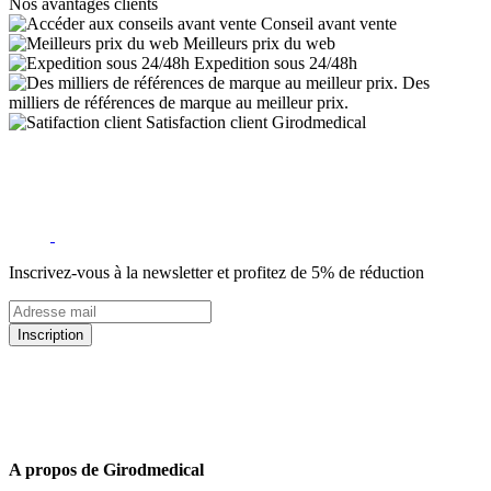
Nos avantages clients
Conseil avant vente
Meilleurs prix du web
Expedition sous 24/48h
Des
milliers de références de marque au meilleur prix.
Satisfaction client Girodmedical
Inscrivez-vous à la newsletter et profitez de 5% de réduction
Inscription
5% de remise valable sur votre prochaine commande de matériel
médical !
Offres promotionnelles, nouveautés, dernières tendances : soyez les
premiers informés !
A propos de Girodmedical