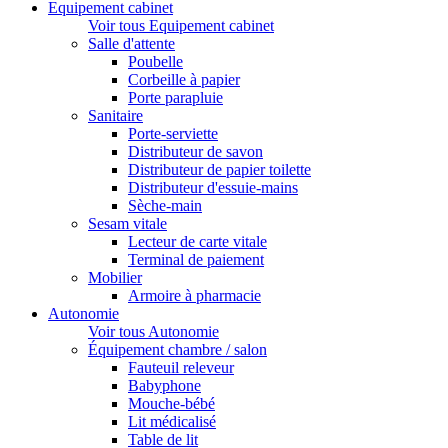
Equipement cabinet
Voir tous Equipement cabinet
Salle d'attente
Poubelle
Corbeille à papier
Porte parapluie
Sanitaire
Porte-serviette
Distributeur de savon
Distributeur de papier toilette
Distributeur d'essuie-mains
Sèche-main
Sesam vitale
Lecteur de carte vitale
Terminal de paiement
Mobilier
Armoire à pharmacie
Autonomie
Voir tous Autonomie
Équipement chambre / salon
Fauteuil releveur
Babyphone
Mouche-bébé
Lit médicalisé
Table de lit