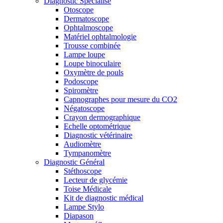
Diagnostic Spécialisé
Otoscope
Dermatoscope
Ophtalmoscope
Matériel ophtalmologie
Trousse combinée
Lampe loupe
Loupe binoculaire
Oxymètre de pouls
Podoscope
Spiromètre
Capnographes pour mesure du CO2
Négatoscope
Crayon dermographique
Echelle optométrique
Diagnostic vétérinaire
Audiomètre
Tympanomètre
Diagnostic Général
Stéthoscope
Lecteur de glycémie
Toise Médicale
Kit de diagnostic médical
Lampe Stylo
Diapason