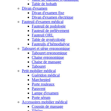
Table de bobath
Divan d'examen
Divan d'examen fixe
Divan d'examen électrique
Fauteuil d'examen médical
Fauteuil de podologie
Fauteuil de prélèvement
Fauteuil ORL
Table de gynécologie
Fauteuils d’hémodialyse
Tabouret et siège ergonomique
Tabouret ergonomique
Chaise ergonomique
Chaise de massage
Tabouret
Petit mobilier médical
Guéridon médical
Marchepied
Porte rouleaux
Paravent
Lampe d'examen
Porte sérum
Accessoires mobilier médical
Coussin de massage
Têtière