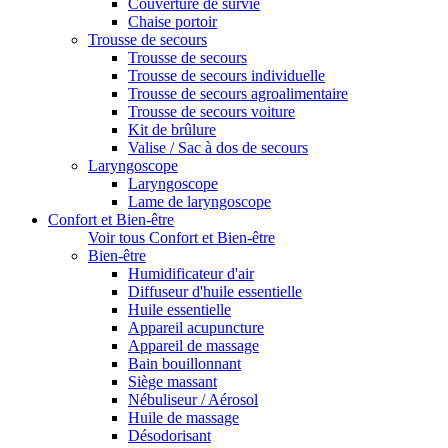
Couverture de survie
Chaise portoir
Trousse de secours
Trousse de secours
Trousse de secours individuelle
Trousse de secours agroalimentaire
Trousse de secours voiture
Kit de brûlure
Valise / Sac à dos de secours
Laryngoscope
Laryngoscope
Lame de laryngoscope
Confort et Bien-être
Voir tous Confort et Bien-être
Bien-être
Humidificateur d'air
Diffuseur d'huile essentielle
Huile essentielle
Appareil acupuncture
Appareil de massage
Bain bouillonnant
Siège massant
Nébuliseur / Aérosol
Huile de massage
Désodorisant