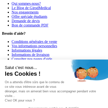
Qui sommes-nous?
Le Blog de GirodMedical
Nos engagements
Offre spéciale étudiants
Demande de devis
Bon de commande PDF
Besoin d'aide?
Conditions générales de vente
Vos informations personnelles
Informations légales
Informations de livraison
Consulter nos pages d'aide
Informations de paiement
Salut c'est nous...
Girodmedical est également présent dans 23 pays
les Cookies !
© 2026 Girodmedical. Tous droits réservés.
On a attendu d'être sûrs que le contenu de
ce site vous intéresse avant de vous
déranger, mais on aimerait bien vous accompagner pendant votre
Paiement 100 % sécurisé !
visite...
Contrôle Anti-Fraude, Certificat SSL
C'est OK pour vous ?