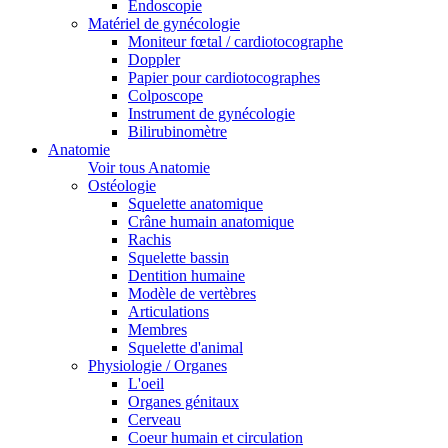
Endoscopie
Matériel de gynécologie
Moniteur fœtal / cardiotocographe
Doppler
Papier pour cardiotocographes
Colposcope
Instrument de gynécologie
Bilirubinomètre
Anatomie
Voir tous Anatomie
Ostéologie
Squelette anatomique
Crâne humain anatomique
Rachis
Squelette bassin
Dentition humaine
Modèle de vertèbres
Articulations
Membres
Squelette d'animal
Physiologie / Organes
L'oeil
Organes génitaux
Cerveau
Coeur humain et circulation