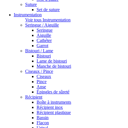
Suture
Set de suture
Instrumentation
Voir tous Instrumentation
Seringue / Aiguille
Seringue
Aiguille
Cathéter
Garrot
Bistouri / Lame
Bistouri
Lame de bistouri
Manche de bistouri
Ciseaux / Pince
Ciseaux
Pince
Anse
Épingles de sûreté
Récipient
Boîte à instruments
Récipient inox
Récipient plastique
Bassin
Flacon
Urinal