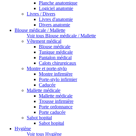
Planche anatomique
Logiciel anatomie
Livres / Divers
Livres d'anatomie
Divers anatomie
Blouse médicale / Mallette
Voir tous Blouse médicale / Mallette
Vêtement médical
Blouse médicale
Tunique médicale
Pantalon médical
Calots chirurgicaux
Montre et porte-stylo
Montre infirmière
Porte-stylo infirmier
Caducée
Mallette médicale
Mallette médicale
Trousse infirmière
Porte ordonnance
Porte caducée
Sabot hopital
Sabot hopital
Hygiène
Voir tous Hygiène