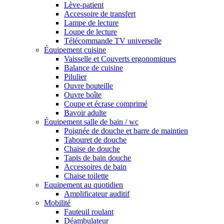
Lève-patient
Accessoire de transfert
Lampe de lecture
Loupe de lecture
Télécommande TV universelle
Équipement cuisine
Vaisselle et Couverts ergonomiques
Balance de cuisine
Pilulier
Ouvre bouteille
Ouvre boîte
Coupe et écrase comprimé
Bavoir adulte
Équipement salle de bain / wc
Poignée de douche et barre de maintien
Tabouret de douche
Chaise de douche
Tapis de bain douche
Accessoires de bain
Chaise toilette
Equipement au quotidien
Amplificateur auditif
Mobilité
Fauteuil roulant
Déambulateur