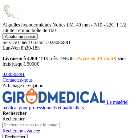
Aiguilles hypodermiques Noires I.M. 40 mm - 7/10 - 22G 1 1/2
adulte Terumo boîte de 100
Ajouter au panier
Service Client
Gratuit : 028086881
Lun-Ven 8h30-18h
Livraison
à
4,90€ TTC
dès 199€ ttc.
Payez en 3X ou 4X
sans
frais jusqu'à 5000€!
028086881
Contactez-nous
Affichage navigation
Le matériel
médical pour professionnels et particuliers
Rechercher
Rechercher
Recherche avancée
Rechercher