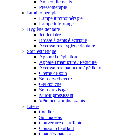
Anti-ronflements
Pressothérapie
Luminothérapie
Lampe luminothérapie
Lampe infrarouge
Hygiène dentaire
Jet dentaire
Brosse à dents électrique
Accessoires hygiène dentaire
Soin esthétique
Appareil d'épilation
Appareil manucure / Pédicure
Accessoires manucure / pédicure
Crème de soin
Soin des cheveux
Gel douche
Soin du visage
Miroir grossissant
Vêtements amincissants
Literie
Oreiller
Sur-matelas
Couverture chauffante
Coussin chauffant
Chauffe-matelas