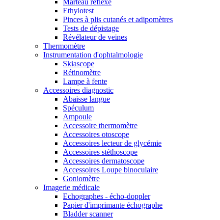
Marteau réflexe
Ethylotest
Pinces à plis cutanés et adipomètres
Tests de dépistage
Révélateur de veines
Thermomètre
Instrumentation d'ophtalmologie
Skiascope
Rétinomètre
Lampe à fente
Accessoires diagnostic
Abaisse langue
Spéculum
Ampoule
Accessoire thermomètre
Accessoires otoscope
Accessoires lecteur de glycémie
Accessoires stéthoscope
Accessoires dermatoscope
Accessoires Loupe binoculaire
Goniomètre
Imagerie médicale
Echographes - écho-doppler
Papier d'imprimante échographe
Bladder scanner