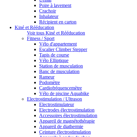
Poire à lavement
Crachoir
Inhalateur
Récipient en carton
Kiné et Rééducation
Voir tous Kiné et Rééducation
Fitness / Sport
Vélo d'appartement
Escalier Climber Stepper
Tapis de course
Vélo Elliptique
Station de musculation
Banc de musculation
Rameur
Podomètre
Cardiofréquencemètre
Vélo de piscine Aquabike
Electrostimulation / Ultrason
Electrostimulateur
Electrodes électrostimulation
Accessoires électrostimulation
Appareil de magnétothérapie
Appareil de diathermie
Ceinture électrostimulation