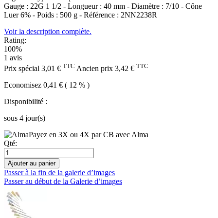
Gauge : 22G 1 1/2 - Longueur : 40 mm - Diamètre : 7/10 - Cône
Luer 6% - Poids : 500 g - Référence : 2NN2238R
Voir la description complète.
Rating:
100%
1
avis
TTC
TTC
Prix spécial
3,01 €
Ancien prix
3,42 €
Economisez 0,41 € ( 12 % )
Disponibilité :
sous 4 jour(s)
Payez en 3X ou 4X par CB avec Alma
Qté:
Ajouter au panier
Passer à la fin de la galerie d’images
Passer au début de la Galerie d’images