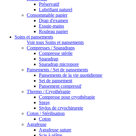
Préservatif
Lubrifiant naturel
Consommable papier
Drap d'examen
Essuie-mains
Rouleau papier
Soins et pansements
Voir tous Soins et pansements
Compresses / Sparadraps
Compresse stérile
Sparadrap
Sparadrap micropore
Pansements / Set de pansements
Pansements de la vie quotidienne
Set de pansement
Pansement compressif
Thermo / Cryothérapie
Compresse pour cryothérapie
Spray
Stylos de cryochirurgie
Coton / Stérilisation
Coton
Agrafeuse
Agrafeuse suture
Scie à plâtre