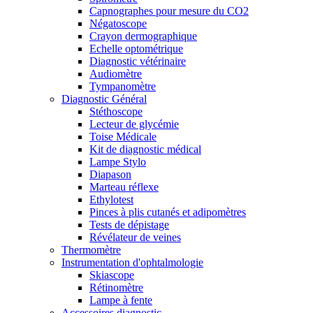
Capnographes pour mesure du CO2
Négatoscope
Crayon dermographique
Echelle optométrique
Diagnostic vétérinaire
Audiomètre
Tympanomètre
Diagnostic Général
Stéthoscope
Lecteur de glycémie
Toise Médicale
Kit de diagnostic médical
Lampe Stylo
Diapason
Marteau réflexe
Ethylotest
Pinces à plis cutanés et adipomètres
Tests de dépistage
Révélateur de veines
Thermomètre
Instrumentation d'ophtalmologie
Skiascope
Rétinomètre
Lampe à fente
Accessoires diagnostic