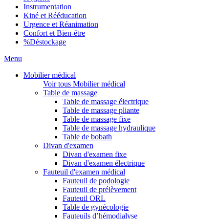
Instrumentation
Kiné et Rééducation
Urgence et Réanimation
Confort et Bien-être
%
Déstockage
Menu
Mobilier médical
Voir tous Mobilier médical
Table de massage
Table de massage électrique
Table de massage pliante
Table de massage fixe
Table de massage hydraulique
Table de bobath
Divan d'examen
Divan d'examen fixe
Divan d'examen électrique
Fauteuil d'examen médical
Fauteuil de podologie
Fauteuil de prélèvement
Fauteuil ORL
Table de gynécologie
Fauteuils d’hémodialyse