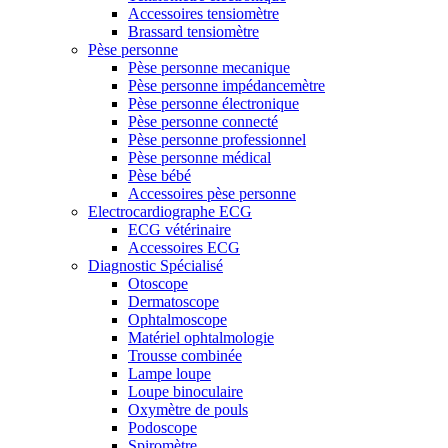
Accessoires tensiomètre
Brassard tensiomètre
Pèse personne
Pèse personne mecanique
Pèse personne impédancemètre
Pèse personne électronique
Pèse personne connecté
Pèse personne professionnel
Pèse personne médical
Pèse bébé
Accessoires pèse personne
Electrocardiographe ECG
ECG vétérinaire
Accessoires ECG
Diagnostic Spécialisé
Otoscope
Dermatoscope
Ophtalmoscope
Matériel ophtalmologie
Trousse combinée
Lampe loupe
Loupe binoculaire
Oxymètre de pouls
Podoscope
Spiromètre