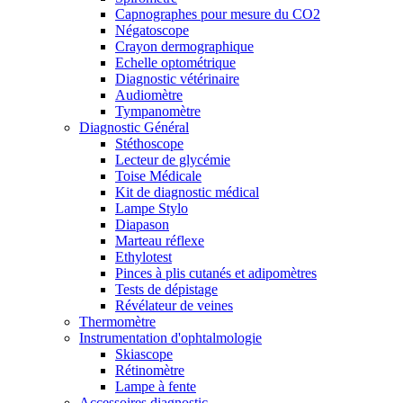
Capnographes pour mesure du CO2
Négatoscope
Crayon dermographique
Echelle optométrique
Diagnostic vétérinaire
Audiomètre
Tympanomètre
Diagnostic Général
Stéthoscope
Lecteur de glycémie
Toise Médicale
Kit de diagnostic médical
Lampe Stylo
Diapason
Marteau réflexe
Ethylotest
Pinces à plis cutanés et adipomètres
Tests de dépistage
Révélateur de veines
Thermomètre
Instrumentation d'ophtalmologie
Skiascope
Rétinomètre
Lampe à fente
Accessoires diagnostic