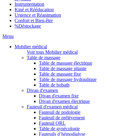
Instrumentation
Kiné et Rééducation
Urgence et Réanimation
Confort et Bien-être
%
Déstockage
Menu
Mobilier médical
Voir tous Mobilier médical
Table de massage
Table de massage électrique
Table de massage pliante
Table de massage fixe
Table de massage hydraulique
Table de bobath
Divan d'examen
Divan d'examen fixe
Divan d'examen électrique
Fauteuil d'examen médical
Fauteuil de podologie
Fauteuil de prélèvement
Fauteuil ORL
Table de gynécologie
Fauteuils d’hémodialyse