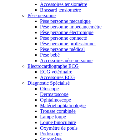
Accessoires tensiomètre
Brassard tensiomètre
Pèse personne
Pèse personne mecanique
Pèse personne impédancemètre
Pèse personne électronique
Pèse personne connecté
Pèse personne professionnel
Pèse personne médical
Pèse bébé
Accessoires pèse personne
Electrocardiographe ECG
ECG vétérinaire
Accessoires ECG
Diagnostic Spécialisé
Otoscope
Dermatoscope
Ophtalmoscope
Matériel ophtalmologie
Trousse combinée
Lampe loupe
Loupe binoculaire
Oxymètre de pouls
Podoscope
Spiromètre