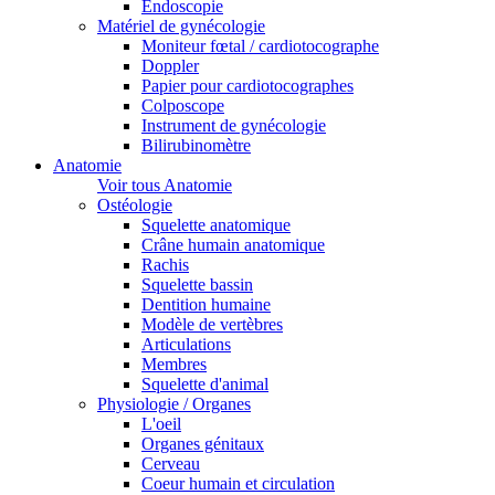
Endoscopie
Matériel de gynécologie
Moniteur fœtal / cardiotocographe
Doppler
Papier pour cardiotocographes
Colposcope
Instrument de gynécologie
Bilirubinomètre
Anatomie
Voir tous Anatomie
Ostéologie
Squelette anatomique
Crâne humain anatomique
Rachis
Squelette bassin
Dentition humaine
Modèle de vertèbres
Articulations
Membres
Squelette d'animal
Physiologie / Organes
L'oeil
Organes génitaux
Cerveau
Coeur humain et circulation