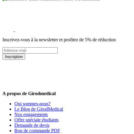
Inscrivez-vous à la newsletter et profitez de 5% de réduction
Inscription
5% de remise valable sur votre prochaine commande de matériel
médical !
Offres promotionnelles, nouveautés, dernières tendances : soyez les
premiers informés !
A propos de Girodmedical
Qui sommes-nous?
Le Blog de GirodMedical
Nos engagements
Offre spéciale étudiants
Demande de devis
Bon de commande PDF