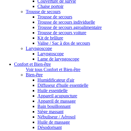
Couverture de survie
Chaise portoir
Trousse de secours
Trousse de secours
Trousse de secours individuelle
Trousse de secours agroalimentaire
Trousse de secours voiture
Kit de brûlure
Valise / Sac à dos de secours
Laryngoscope
Laryngoscope
Lame de laryngoscope
Confort et Bien-être
Voir tous Confort et Bien-être
Bien-être
Humidificateur d'air
Diffuseur d'huile essentielle
Huile essentielle
Appareil acupuncture
Appareil de massage
Bain bouillonnant
Siège massant
Nébuliseur / Aérosol
Huile de massage
Désodorisant