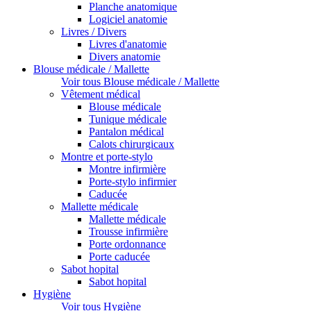
Planche anatomique
Logiciel anatomie
Livres / Divers
Livres d'anatomie
Divers anatomie
Blouse médicale / Mallette
Voir tous Blouse médicale / Mallette
Vêtement médical
Blouse médicale
Tunique médicale
Pantalon médical
Calots chirurgicaux
Montre et porte-stylo
Montre infirmière
Porte-stylo infirmier
Caducée
Mallette médicale
Mallette médicale
Trousse infirmière
Porte ordonnance
Porte caducée
Sabot hopital
Sabot hopital
Hygiène
Voir tous Hygiène