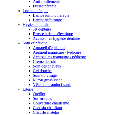
Anti-ronflements
Pressothérapie
Luminothérapie
Lampe luminothérapie
Lampe infrarouge
Hygiène dentaire
Jet dentaire
Brosse à dents électrique
Accessoires hygiène dentaire
Soin esthétique
Appareil d'épilation
Appareil manucure / Pédicure
Accessoires manucure / pédicure
Crème de soin
Soin des cheveux
Gel douche
Soin du visage
Miroir grossissant
Vêtements amincissants
Literie
Oreiller
Sur-matelas
Couverture chauffante
Coussin chauffant
Chauffe-matelas