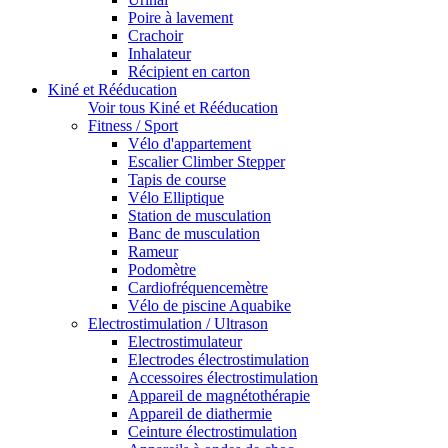
Poire à lavement
Crachoir
Inhalateur
Récipient en carton
Kiné et Rééducation
Voir tous Kiné et Rééducation
Fitness / Sport
Vélo d'appartement
Escalier Climber Stepper
Tapis de course
Vélo Elliptique
Station de musculation
Banc de musculation
Rameur
Podomètre
Cardiofréquencemètre
Vélo de piscine Aquabike
Electrostimulation / Ultrason
Electrostimulateur
Electrodes électrostimulation
Accessoires électrostimulation
Appareil de magnétothérapie
Appareil de diathermie
Ceinture électrostimulation