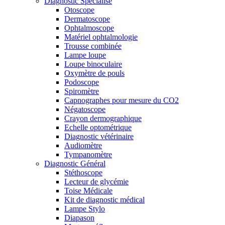
Diagnostic Spécialisé
Otoscope
Dermatoscope
Ophtalmoscope
Matériel ophtalmologie
Trousse combinée
Lampe loupe
Loupe binoculaire
Oxymètre de pouls
Podoscope
Spiromètre
Capnographes pour mesure du CO2
Négatoscope
Crayon dermographique
Echelle optométrique
Diagnostic vétérinaire
Audiomètre
Tympanomètre
Diagnostic Général
Stéthoscope
Lecteur de glycémie
Toise Médicale
Kit de diagnostic médical
Lampe Stylo
Diapason