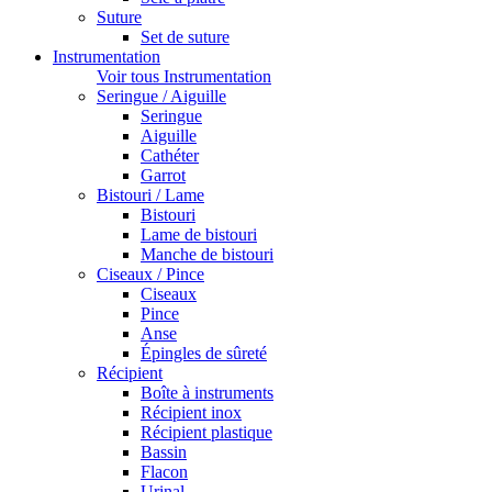
Suture
Set de suture
Instrumentation
Voir tous Instrumentation
Seringue / Aiguille
Seringue
Aiguille
Cathéter
Garrot
Bistouri / Lame
Bistouri
Lame de bistouri
Manche de bistouri
Ciseaux / Pince
Ciseaux
Pince
Anse
Épingles de sûreté
Récipient
Boîte à instruments
Récipient inox
Récipient plastique
Bassin
Flacon
Urinal