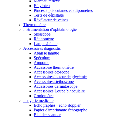
Marteau réflexe
Ethylotest
Pinces à plis cutanés et adipomètres
Tests de dépistage
Révélateur de veines
Thermomètre
Instrumentation d'ophtalmologie
Skiascope
Rétinomètre
Lampe à fente
Accessoires diagnostic
Abaisse langue
Spéculum
Ampoule
Accessoire thermomètre
Accessoires otoscope
Accessoires lecteur de glycémie
Accessoires stéthoscope
Accessoires dermatoscope
Accessoires Loupe binoculaire
Goniomètre
Imagerie médicale
Echographes - écho-doppler
Papier d'imprimante échographe
Bladder scanner