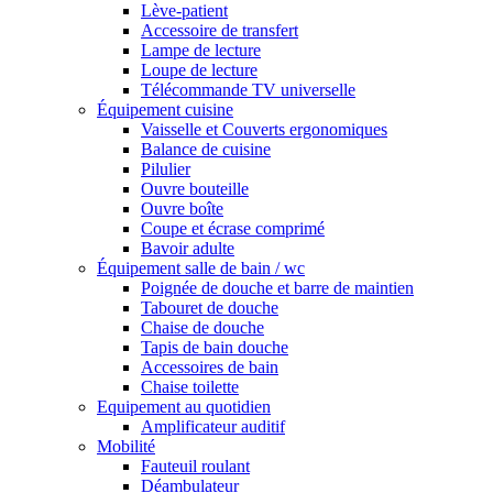
Lève-patient
Accessoire de transfert
Lampe de lecture
Loupe de lecture
Télécommande TV universelle
Équipement cuisine
Vaisselle et Couverts ergonomiques
Balance de cuisine
Pilulier
Ouvre bouteille
Ouvre boîte
Coupe et écrase comprimé
Bavoir adulte
Équipement salle de bain / wc
Poignée de douche et barre de maintien
Tabouret de douche
Chaise de douche
Tapis de bain douche
Accessoires de bain
Chaise toilette
Equipement au quotidien
Amplificateur auditif
Mobilité
Fauteuil roulant
Déambulateur