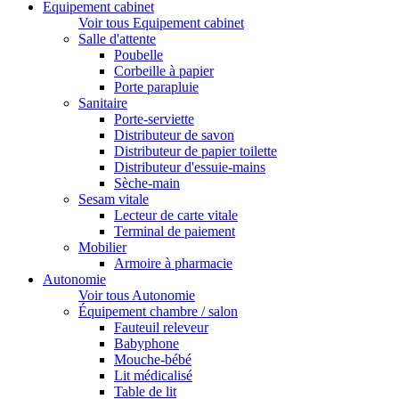
Equipement cabinet
Voir tous Equipement cabinet
Salle d'attente
Poubelle
Corbeille à papier
Porte parapluie
Sanitaire
Porte-serviette
Distributeur de savon
Distributeur de papier toilette
Distributeur d'essuie-mains
Sèche-main
Sesam vitale
Lecteur de carte vitale
Terminal de paiement
Mobilier
Armoire à pharmacie
Autonomie
Voir tous Autonomie
Équipement chambre / salon
Fauteuil releveur
Babyphone
Mouche-bébé
Lit médicalisé
Table de lit