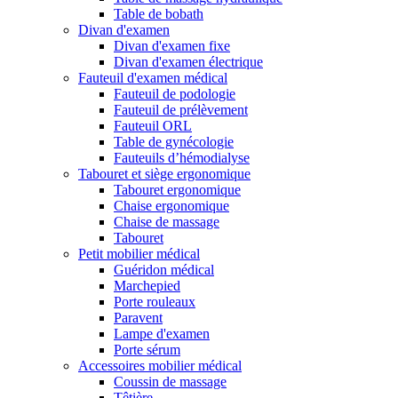
Table de bobath
Divan d'examen
Divan d'examen fixe
Divan d'examen électrique
Fauteuil d'examen médical
Fauteuil de podologie
Fauteuil de prélèvement
Fauteuil ORL
Table de gynécologie
Fauteuils d’hémodialyse
Tabouret et siège ergonomique
Tabouret ergonomique
Chaise ergonomique
Chaise de massage
Tabouret
Petit mobilier médical
Guéridon médical
Marchepied
Porte rouleaux
Paravent
Lampe d'examen
Porte sérum
Accessoires mobilier médical
Coussin de massage
Têtière