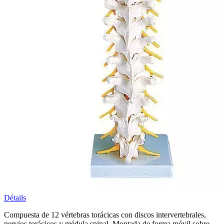
Détails
Compuesta de 12 vértebras torácicas con discos intervertebrales,
nervios torácicos y médula spinal. Montada de forma móvil sobre