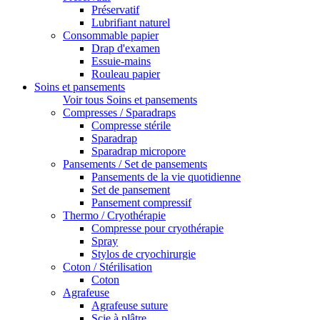
Préservatif
Lubrifiant naturel
Consommable papier
Drap d'examen
Essuie-mains
Rouleau papier
Soins et pansements
Voir tous Soins et pansements
Compresses / Sparadraps
Compresse stérile
Sparadrap
Sparadrap micropore
Pansements / Set de pansements
Pansements de la vie quotidienne
Set de pansement
Pansement compressif
Thermo / Cryothérapie
Compresse pour cryothérapie
Spray
Stylos de cryochirurgie
Coton / Stérilisation
Coton
Agrafeuse
Agrafeuse suture
Scie à plâtre