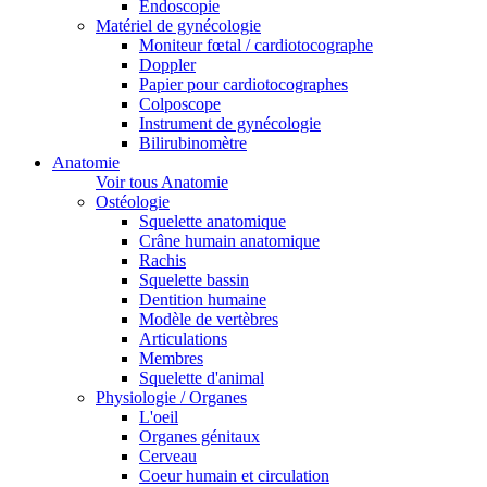
Endoscopie
Matériel de gynécologie
Moniteur fœtal / cardiotocographe
Doppler
Papier pour cardiotocographes
Colposcope
Instrument de gynécologie
Bilirubinomètre
Anatomie
Voir tous Anatomie
Ostéologie
Squelette anatomique
Crâne humain anatomique
Rachis
Squelette bassin
Dentition humaine
Modèle de vertèbres
Articulations
Membres
Squelette d'animal
Physiologie / Organes
L'oeil
Organes génitaux
Cerveau
Coeur humain et circulation