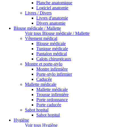
Planche anatomique
Logiciel anatomie
Livres / Divers
Livres d'anatomie
Divers anatomie
Blouse médicale / Mallette
Voir tous Blouse médicale / Mallette
Vêtement médical
Blouse médicale
Tunique médicale
Pantalon médical
Calots chirurgicaux
Montre et porte-stylo
Montre infirmière
Porte-stylo infirmier
Caducée
Mallette médicale
Mallette médicale
Trousse infirmière
Porte ordonnance
Porte caducée
Sabot hopital
Sabot hopital
Hygiène
Voir tous Hygiène