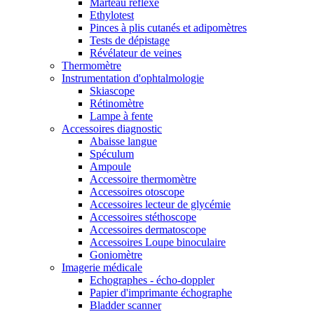
Marteau réflexe
Ethylotest
Pinces à plis cutanés et adipomètres
Tests de dépistage
Révélateur de veines
Thermomètre
Instrumentation d'ophtalmologie
Skiascope
Rétinomètre
Lampe à fente
Accessoires diagnostic
Abaisse langue
Spéculum
Ampoule
Accessoire thermomètre
Accessoires otoscope
Accessoires lecteur de glycémie
Accessoires stéthoscope
Accessoires dermatoscope
Accessoires Loupe binoculaire
Goniomètre
Imagerie médicale
Echographes - écho-doppler
Papier d'imprimante échographe
Bladder scanner