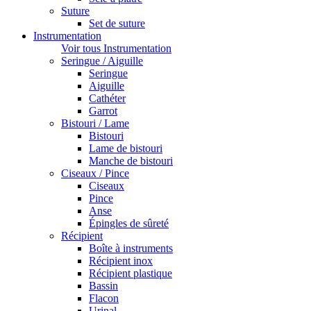
Suture
Set de suture
Instrumentation
Voir tous Instrumentation
Seringue / Aiguille
Seringue
Aiguille
Cathéter
Garrot
Bistouri / Lame
Bistouri
Lame de bistouri
Manche de bistouri
Ciseaux / Pince
Ciseaux
Pince
Anse
Épingles de sûreté
Récipient
Boîte à instruments
Récipient inox
Récipient plastique
Bassin
Flacon
Urinal