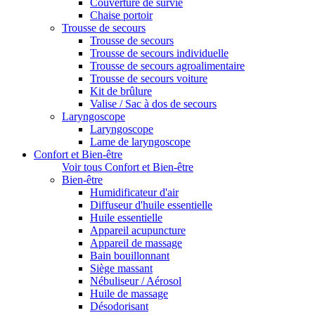
Couverture de survie
Chaise portoir
Trousse de secours
Trousse de secours
Trousse de secours individuelle
Trousse de secours agroalimentaire
Trousse de secours voiture
Kit de brûlure
Valise / Sac à dos de secours
Laryngoscope
Laryngoscope
Lame de laryngoscope
Confort et Bien-être
Voir tous Confort et Bien-être
Bien-être
Humidificateur d'air
Diffuseur d'huile essentielle
Huile essentielle
Appareil acupuncture
Appareil de massage
Bain bouillonnant
Siège massant
Nébuliseur / Aérosol
Huile de massage
Désodorisant