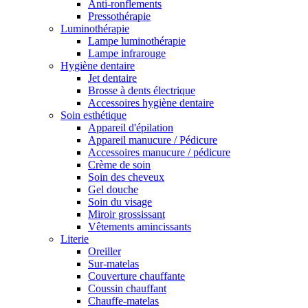
Anti-ronflements
Pressothérapie
Luminothérapie
Lampe luminothérapie
Lampe infrarouge
Hygiène dentaire
Jet dentaire
Brosse à dents électrique
Accessoires hygiène dentaire
Soin esthétique
Appareil d'épilation
Appareil manucure / Pédicure
Accessoires manucure / pédicure
Crème de soin
Soin des cheveux
Gel douche
Soin du visage
Miroir grossissant
Vêtements amincissants
Literie
Oreiller
Sur-matelas
Couverture chauffante
Coussin chauffant
Chauffe-matelas