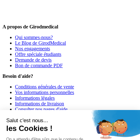
médical !
Offres promotionnelles, nouveautés, dernières tendances : soyez les
premiers informés !
A propos de Girodmedical
Qui sommes-nous?
Le Blog de GirodMedical
Nos engagements
Offre spéciale étudiants
Demande de devis
Bon de commande PDF
Besoin d'aide?
Conditions générales de vente
Vos informations personnelles
Informations légales
Informations de livraison
Consulter nos pages d'aide
Informations de paiement
Salut c'est nous...
Girodmedical est également présent dans 23 pays
les Cookies !
© 2026 Girodmedical. Tous droits réservés.
On a attendu d'être sûrs que le contenu de