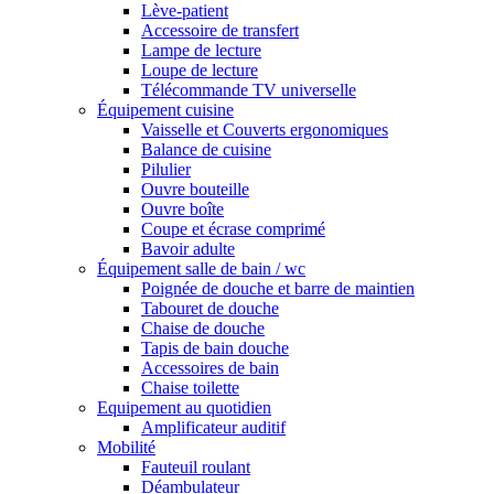
Lève-patient
Accessoire de transfert
Lampe de lecture
Loupe de lecture
Télécommande TV universelle
Équipement cuisine
Vaisselle et Couverts ergonomiques
Balance de cuisine
Pilulier
Ouvre bouteille
Ouvre boîte
Coupe et écrase comprimé
Bavoir adulte
Équipement salle de bain / wc
Poignée de douche et barre de maintien
Tabouret de douche
Chaise de douche
Tapis de bain douche
Accessoires de bain
Chaise toilette
Equipement au quotidien
Amplificateur auditif
Mobilité
Fauteuil roulant
Déambulateur