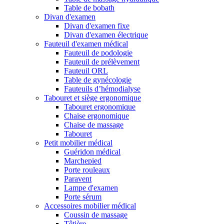
Table de bobath
Divan d'examen
Divan d'examen fixe
Divan d'examen électrique
Fauteuil d'examen médical
Fauteuil de podologie
Fauteuil de prélèvement
Fauteuil ORL
Table de gynécologie
Fauteuils d’hémodialyse
Tabouret et siège ergonomique
Tabouret ergonomique
Chaise ergonomique
Chaise de massage
Tabouret
Petit mobilier médical
Guéridon médical
Marchepied
Porte rouleaux
Paravent
Lampe d'examen
Porte sérum
Accessoires mobilier médical
Coussin de massage
Têtière