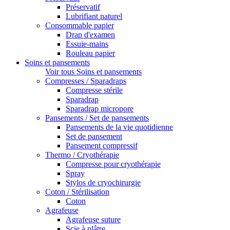
Préservatif
Lubrifiant naturel
Consommable papier
Drap d'examen
Essuie-mains
Rouleau papier
Soins et pansements
Voir tous Soins et pansements
Compresses / Sparadraps
Compresse stérile
Sparadrap
Sparadrap micropore
Pansements / Set de pansements
Pansements de la vie quotidienne
Set de pansement
Pansement compressif
Thermo / Cryothérapie
Compresse pour cryothérapie
Spray
Stylos de cryochirurgie
Coton / Stérilisation
Coton
Agrafeuse
Agrafeuse suture
Scie à plâtre