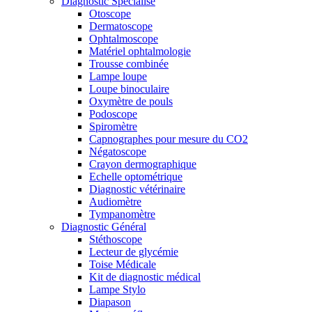
Diagnostic Spécialisé
Otoscope
Dermatoscope
Ophtalmoscope
Matériel ophtalmologie
Trousse combinée
Lampe loupe
Loupe binoculaire
Oxymètre de pouls
Podoscope
Spiromètre
Capnographes pour mesure du CO2
Négatoscope
Crayon dermographique
Echelle optométrique
Diagnostic vétérinaire
Audiomètre
Tympanomètre
Diagnostic Général
Stéthoscope
Lecteur de glycémie
Toise Médicale
Kit de diagnostic médical
Lampe Stylo
Diapason