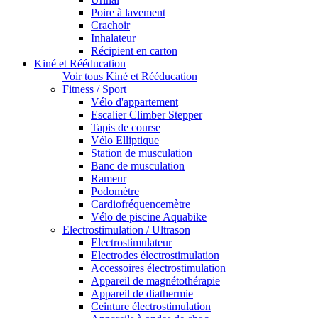
Poire à lavement
Crachoir
Inhalateur
Récipient en carton
Kiné et Rééducation
Voir tous Kiné et Rééducation
Fitness / Sport
Vélo d'appartement
Escalier Climber Stepper
Tapis de course
Vélo Elliptique
Station de musculation
Banc de musculation
Rameur
Podomètre
Cardiofréquencemètre
Vélo de piscine Aquabike
Electrostimulation / Ultrason
Electrostimulateur
Electrodes électrostimulation
Accessoires électrostimulation
Appareil de magnétothérapie
Appareil de diathermie
Ceinture électrostimulation