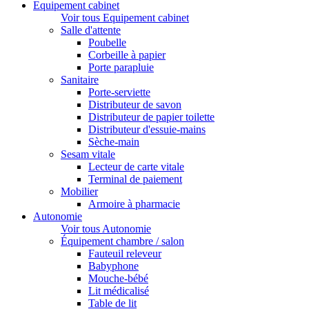
Equipement cabinet
Voir tous Equipement cabinet
Salle d'attente
Poubelle
Corbeille à papier
Porte parapluie
Sanitaire
Porte-serviette
Distributeur de savon
Distributeur de papier toilette
Distributeur d'essuie-mains
Sèche-main
Sesam vitale
Lecteur de carte vitale
Terminal de paiement
Mobilier
Armoire à pharmacie
Autonomie
Voir tous Autonomie
Équipement chambre / salon
Fauteuil releveur
Babyphone
Mouche-bébé
Lit médicalisé
Table de lit