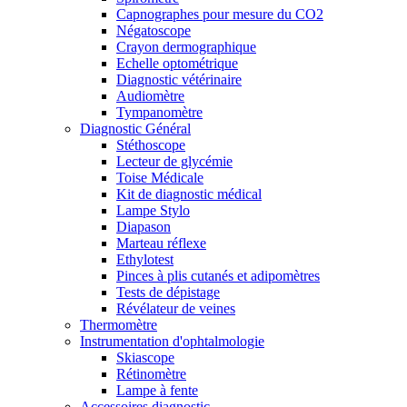
Capnographes pour mesure du CO2
Négatoscope
Crayon dermographique
Echelle optométrique
Diagnostic vétérinaire
Audiomètre
Tympanomètre
Diagnostic Général
Stéthoscope
Lecteur de glycémie
Toise Médicale
Kit de diagnostic médical
Lampe Stylo
Diapason
Marteau réflexe
Ethylotest
Pinces à plis cutanés et adipomètres
Tests de dépistage
Révélateur de veines
Thermomètre
Instrumentation d'ophtalmologie
Skiascope
Rétinomètre
Lampe à fente
Accessoires diagnostic