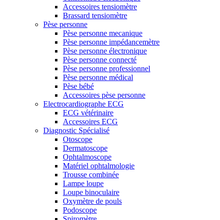
Accessoires tensiomètre
Brassard tensiomètre
Pèse personne
Pèse personne mecanique
Pèse personne impédancemètre
Pèse personne électronique
Pèse personne connecté
Pèse personne professionnel
Pèse personne médical
Pèse bébé
Accessoires pèse personne
Electrocardiographe ECG
ECG vétérinaire
Accessoires ECG
Diagnostic Spécialisé
Otoscope
Dermatoscope
Ophtalmoscope
Matériel ophtalmologie
Trousse combinée
Lampe loupe
Loupe binoculaire
Oxymètre de pouls
Podoscope
Spiromètre