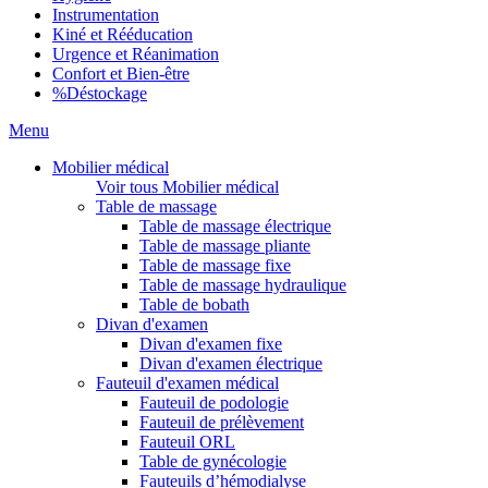
Instrumentation
Kiné et Rééducation
Urgence et Réanimation
Confort et Bien-être
%
Déstockage
Menu
Mobilier médical
Voir tous Mobilier médical
Table de massage
Table de massage électrique
Table de massage pliante
Table de massage fixe
Table de massage hydraulique
Table de bobath
Divan d'examen
Divan d'examen fixe
Divan d'examen électrique
Fauteuil d'examen médical
Fauteuil de podologie
Fauteuil de prélèvement
Fauteuil ORL
Table de gynécologie
Fauteuils d’hémodialyse