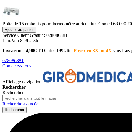
Boite de 15 embouts pour thermomètre auriculaires Comed 68 000 70
Ajouter au panier
Service Client
Gratuit : 028086881
Lun-Ven 8h30-18h
Livraison
à
4,90€ TTC
dès 199€ ttc.
Payez en 3X ou 4X
sans frais
028086881
Contactez-nous
Affichage navigation
Rechercher
Rechercher
Recherche avancée
Rechercher