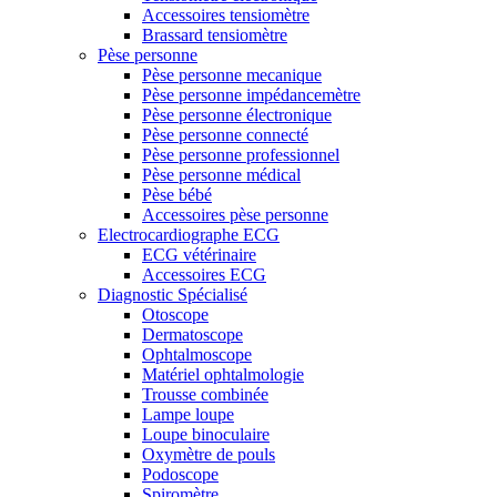
Accessoires tensiomètre
Brassard tensiomètre
Pèse personne
Pèse personne mecanique
Pèse personne impédancemètre
Pèse personne électronique
Pèse personne connecté
Pèse personne professionnel
Pèse personne médical
Pèse bébé
Accessoires pèse personne
Electrocardiographe ECG
ECG vétérinaire
Accessoires ECG
Diagnostic Spécialisé
Otoscope
Dermatoscope
Ophtalmoscope
Matériel ophtalmologie
Trousse combinée
Lampe loupe
Loupe binoculaire
Oxymètre de pouls
Podoscope
Spiromètre