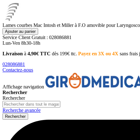
Lames courbes Mac Intosh et Miller à F.O amovible pour Laryngosc
Ajouter au panier
Service Client
Gratuit : 028086881
Lun-Ven 8h30-18h
Livraison
à
4,90€ TTC
dès 199€ ttc.
Payez en 3X ou 4X
sans frais
028086881
Contactez-nous
Affichage navigation
Rechercher
Rechercher
Recherche avancée
Rechercher