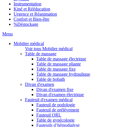
Instrumentation
Kiné et Rééducation
Urgence et Réanimation
Confort et Bien-être
%
Déstockage
Menu
Mobilier médical
Voir tous Mobilier médical
Table de massage
Table de massage électrique
Table de massage pliante
Table de massage fixe
Table de massage hydraulique
Table de bobath
Divan d'examen
Divan d'examen fixe
Divan d'examen électrique
Fauteuil d'examen médical
Fauteuil de podologie
Fauteuil de prélèvement
Fauteuil ORL
Table de gynécologie
Fauteuils d’hémodialyse