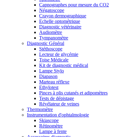
Capnographes pour mesure du CO2
Négatoscope
Crayon dermographique
Echelle optométrique
Diagnostic vétérinaire
Audiomètre
Tympanomètre
Diagnostic Général
Stéthoscope
Lecteur de glycémie
Toise Médicale
Kit de diagnostic médical
Lampe Stylo
Diapason
Marteau réflexe
Ethylotest
Pinces à plis cutanés et adipomètres
Tests de dépistage
Révélateur de veines
Thermomètre
Instrumentation d'ophtalmologie
Skiascope
Rétinomètre
Lampe à fente
Accessoires diagnostic