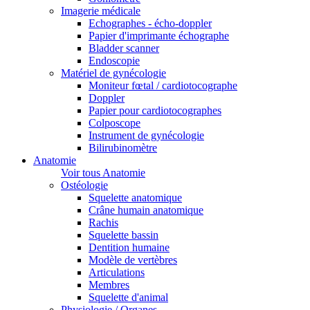
Imagerie médicale
Echographes - écho-doppler
Papier d'imprimante échographe
Bladder scanner
Endoscopie
Matériel de gynécologie
Moniteur fœtal / cardiotocographe
Doppler
Papier pour cardiotocographes
Colposcope
Instrument de gynécologie
Bilirubinomètre
Anatomie
Voir tous Anatomie
Ostéologie
Squelette anatomique
Crâne humain anatomique
Rachis
Squelette bassin
Dentition humaine
Modèle de vertèbres
Articulations
Membres
Squelette d'animal
Physiologie / Organes