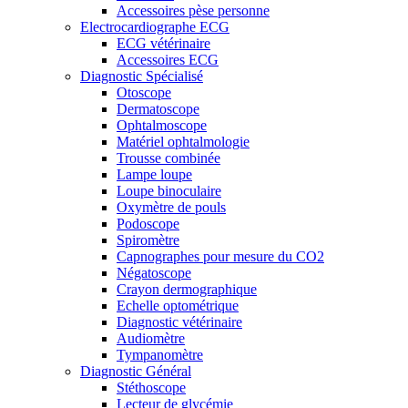
Accessoires pèse personne
Electrocardiographe ECG
ECG vétérinaire
Accessoires ECG
Diagnostic Spécialisé
Otoscope
Dermatoscope
Ophtalmoscope
Matériel ophtalmologie
Trousse combinée
Lampe loupe
Loupe binoculaire
Oxymètre de pouls
Podoscope
Spiromètre
Capnographes pour mesure du CO2
Négatoscope
Crayon dermographique
Echelle optométrique
Diagnostic vétérinaire
Audiomètre
Tympanomètre
Diagnostic Général
Stéthoscope
Lecteur de glycémie