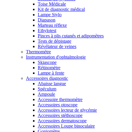
Toise Médicale
Kit de diagnostic médical
Lampe Stylo
Diapason
Marteau réflexe
Ethylotest
Pinces à plis cutanés et adipomètres
Tests de dépistage
Révélateur de veines
Thermomètre
Instrumentation d'ophtalmologie
Skiascope
Rétinomètre
Lampe à fente
Accessoires diagnostic
Abaisse langue
Spéculum
Ampoule
Accessoire thermomètre
Accessoires otoscope
Accessoires lecteur de glycémie
Accessoires stéthoscope
Accessoires dermatoscope
Accessoires Loupe binoculaire
Goniomètre