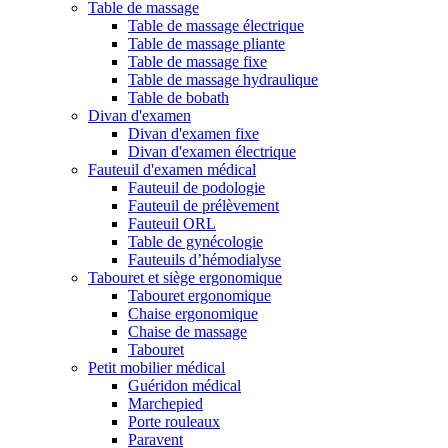
Table de massage
Table de massage électrique
Table de massage pliante
Table de massage fixe
Table de massage hydraulique
Table de bobath
Divan d'examen
Divan d'examen fixe
Divan d'examen électrique
Fauteuil d'examen médical
Fauteuil de podologie
Fauteuil de prélèvement
Fauteuil ORL
Table de gynécologie
Fauteuils d’hémodialyse
Tabouret et siège ergonomique
Tabouret ergonomique
Chaise ergonomique
Chaise de massage
Tabouret
Petit mobilier médical
Guéridon médical
Marchepied
Porte rouleaux
Paravent