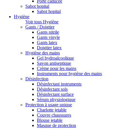
Porte caducée
Sabot hopital
Sabot hopital
Hygiène
Voir tous Hygiène
Gants / Doigtier
Gants nitrile
Gants vinyle
Gants latex
Doigtier latex
Hygiène des mains
Gel hydroalcoolique
Savon antiseptique
Crème pour les mains
Instruments pour hygiène des mains
Désinfection
Désinfectant instruments
Désinfectant sols
Désinfectant surface
Sérum physiologique
Protection à usage unique
Charlotte jetable
Couvre chaussures
Blouse jetable
Masque de protection