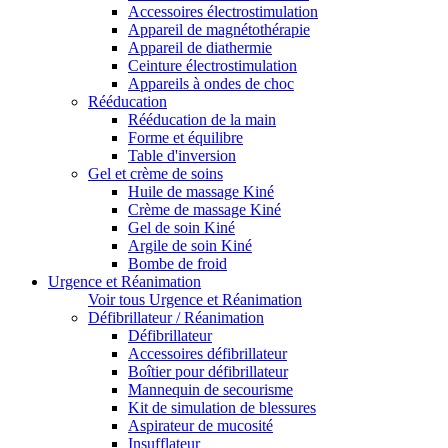
Accessoires électrostimulation
Appareil de magnétothérapie
Appareil de diathermie
Ceinture électrostimulation
Appareils à ondes de choc
Rééducation
Rééducation de la main
Forme et équilibre
Table d'inversion
Gel et crème de soins
Huile de massage Kiné
Crème de massage Kiné
Gel de soin Kiné
Argile de soin Kiné
Bombe de froid
Urgence et Réanimation
Voir tous Urgence et Réanimation
Défibrillateur / Réanimation
Défibrillateur
Accessoires défibrillateur
Boîtier pour défibrillateur
Mannequin de secourisme
Kit de simulation de blessures
Aspirateur de mucosité
Insufflateur