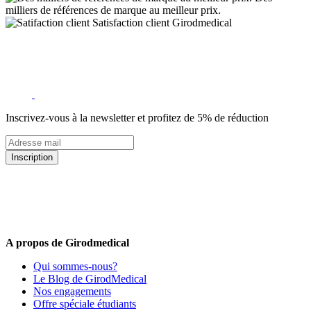
milliers de références de marque au meilleur prix.
Satisfaction client Girodmedical
Inscrivez-vous à la newsletter et profitez de 5% de réduction
Inscription
5% de remise valable sur votre prochaine commande de matériel
médical !
Offres promotionnelles, nouveautés, dernières tendances : soyez les
premiers informés !
A propos de Girodmedical
Qui sommes-nous?
Le Blog de GirodMedical
Nos engagements
Offre spéciale étudiants