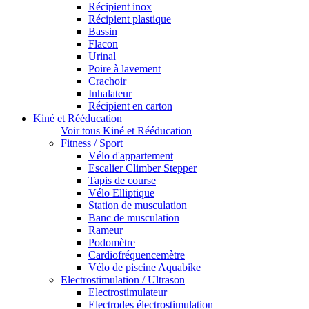
Récipient inox
Récipient plastique
Bassin
Flacon
Urinal
Poire à lavement
Crachoir
Inhalateur
Récipient en carton
Kiné et Rééducation
Voir tous Kiné et Rééducation
Fitness / Sport
Vélo d'appartement
Escalier Climber Stepper
Tapis de course
Vélo Elliptique
Station de musculation
Banc de musculation
Rameur
Podomètre
Cardiofréquencemètre
Vélo de piscine Aquabike
Electrostimulation / Ultrason
Electrostimulateur
Electrodes électrostimulation