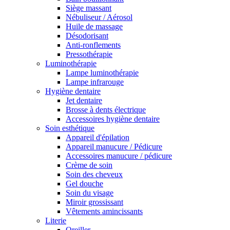
Siège massant
Nébuliseur / Aérosol
Huile de massage
Désodorisant
Anti-ronflements
Pressothérapie
Luminothérapie
Lampe luminothérapie
Lampe infrarouge
Hygiène dentaire
Jet dentaire
Brosse à dents électrique
Accessoires hygiène dentaire
Soin esthétique
Appareil d'épilation
Appareil manucure / Pédicure
Accessoires manucure / pédicure
Crème de soin
Soin des cheveux
Gel douche
Soin du visage
Miroir grossissant
Vêtements amincissants
Literie
Oreiller