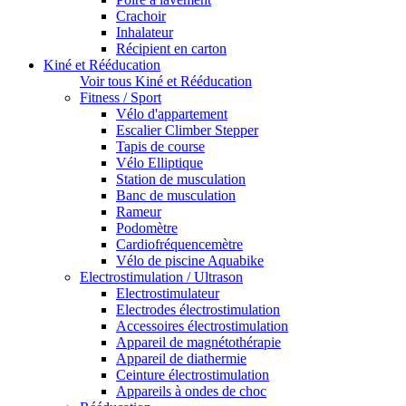
Crachoir
Inhalateur
Récipient en carton
Kiné et Rééducation
Voir tous Kiné et Rééducation
Fitness / Sport
Vélo d'appartement
Escalier Climber Stepper
Tapis de course
Vélo Elliptique
Station de musculation
Banc de musculation
Rameur
Podomètre
Cardiofréquencemètre
Vélo de piscine Aquabike
Electrostimulation / Ultrason
Electrostimulateur
Electrodes électrostimulation
Accessoires électrostimulation
Appareil de magnétothérapie
Appareil de diathermie
Ceinture électrostimulation
Appareils à ondes de choc