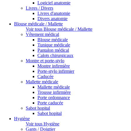
Logiciel anatomie
Livres / Divers
Livres d'anatomie
Divers anatomie
Blouse médicale / Mallette
Voir tous Blouse médicale / Mallette
Vêtement médical
Blouse médicale
Tunique médicale
Pantalon médical
Calots chirurgicaux
Montre et porte-stylo
Montre infirmière
Porte-stylo infirmier
Caducée
Mallette médicale
Mallette médicale
Trousse infirmière
Porte ordonnance
Porte caducée
Sabot hopital
Sabot hopital
Hygiène
Voir tous Hygiène
Gants / Doigtier