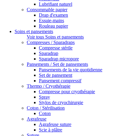
Lubrifiant naturel
Consommable papier
Drap d'examen
Essuie-mains
Rouleau papier
Soins et pansements
Voir tous Soins et pansements
Compresses / Sparadraps
Compresse stérile
Sparadrap
Sparadrap micropore
Pansements / Set de pansements
Pansements de la vie quotidienne
Set de pansement
Pansement compressif
Thermo / Cryothérapie
Compresse pour cryothérapie
Spray
Stylos de cryochirurgie
Coton / Stérilisation
Coton
Agrafeuse
Agrafeuse suture
Scie à plâtre
Suture