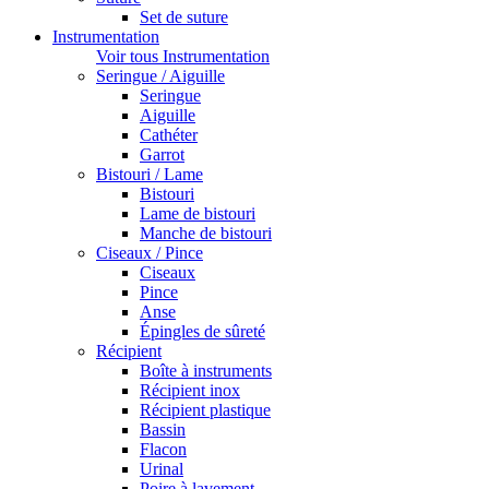
Set de suture
Instrumentation
Voir tous Instrumentation
Seringue / Aiguille
Seringue
Aiguille
Cathéter
Garrot
Bistouri / Lame
Bistouri
Lame de bistouri
Manche de bistouri
Ciseaux / Pince
Ciseaux
Pince
Anse
Épingles de sûreté
Récipient
Boîte à instruments
Récipient inox
Récipient plastique
Bassin
Flacon
Urinal
Poire à lavement