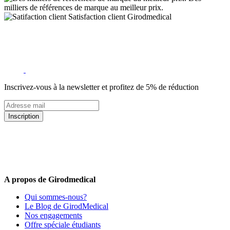
milliers de références de marque au meilleur prix.
Satisfaction client Girodmedical
Inscrivez-vous à la newsletter et profitez de 5% de réduction
Inscription
5% de remise valable sur votre prochaine commande de matériel
médical !
Offres promotionnelles, nouveautés, dernières tendances : soyez les
premiers informés !
A propos de Girodmedical
Qui sommes-nous?
Le Blog de GirodMedical
Nos engagements
Offre spéciale étudiants