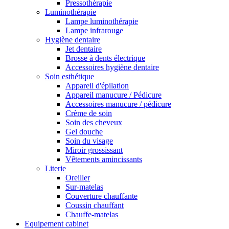
Pressothérapie
Luminothérapie
Lampe luminothérapie
Lampe infrarouge
Hygiène dentaire
Jet dentaire
Brosse à dents électrique
Accessoires hygiène dentaire
Soin esthétique
Appareil d'épilation
Appareil manucure / Pédicure
Accessoires manucure / pédicure
Crème de soin
Soin des cheveux
Gel douche
Soin du visage
Miroir grossissant
Vêtements amincissants
Literie
Oreiller
Sur-matelas
Couverture chauffante
Coussin chauffant
Chauffe-matelas
Equipement cabinet