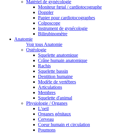
Matériel de gynécologie
Moniteur fœtal / cardiotocographe
Doppler
Papier pour cardiotocographes
Colposcope
Instrument de gynécologie
Bilirubinomètre
Anatomie
Voir tous Anatomie
Ostéologie
Squelette anatomique
Crâne humain anatomique
Rachis
Squelette bassin
Dentition humaine
Modèle de vertèbres
Articulations
Membres
Squelette d'animal
Physiologie / Organes
L'oeil
Organes génitaux
Cerveau
Coeur humain et circulation
Poumons