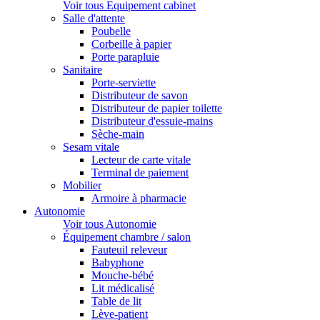
Voir tous Equipement cabinet
Salle d'attente
Poubelle
Corbeille à papier
Porte parapluie
Sanitaire
Porte-serviette
Distributeur de savon
Distributeur de papier toilette
Distributeur d'essuie-mains
Sèche-main
Sesam vitale
Lecteur de carte vitale
Terminal de paiement
Mobilier
Armoire à pharmacie
Autonomie
Voir tous Autonomie
Équipement chambre / salon
Fauteuil releveur
Babyphone
Mouche-bébé
Lit médicalisé
Table de lit
Lève-patient