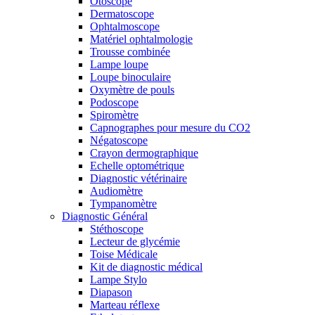
Otoscope
Dermatoscope
Ophtalmoscope
Matériel ophtalmologie
Trousse combinée
Lampe loupe
Loupe binoculaire
Oxymètre de pouls
Podoscope
Spiromètre
Capnographes pour mesure du CO2
Négatoscope
Crayon dermographique
Echelle optométrique
Diagnostic vétérinaire
Audiomètre
Tympanomètre
Diagnostic Général
Stéthoscope
Lecteur de glycémie
Toise Médicale
Kit de diagnostic médical
Lampe Stylo
Diapason
Marteau réflexe