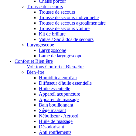
Chaise portoir
Trousse de secours
Trousse de secours
Trousse de secours individuelle
Trousse de secours agroalimentaire
Trousse de secours voiture
Kit de brûlure
Valise / Sac à dos de secours
Laryngoscope
Laryngoscope
Lame de laryngoscope
Confort et Bien-être
Voir tous Confort et Bien-être
Bien-être
Humidificateur d'air
Diffuseur d'huile essentielle
Huile essentielle
Appareil acupuncture
Appareil de massage
Bain bouillonnant
Siège massant
Nébuliseur / Aérosol
Huile de massage
Désodorisant
Anti-ronflements