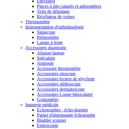
Ethylotest
Pinces à plis cutanés et adipomètres
Tests de dépistage
Révélateur de veines
Thermomètre
Instrumentation d'ophtalmologie
Skiascope
Rétinomètre
Lampe à fente
Accessoires diagnostic
Abaisse langue
Spéculum
Ampoule
Accessoire thermomètre
Accessoires otoscope
Accessoires lecteur de glycémie
Accessoires stéthoscope
Accessoires dermatoscope
Accessoires Loupe binoculaire
Goniomètre
Imagerie médicale
Echographes - écho-doppler
Papier d'imprimante échographe
Bladder scanner
Endoscopie