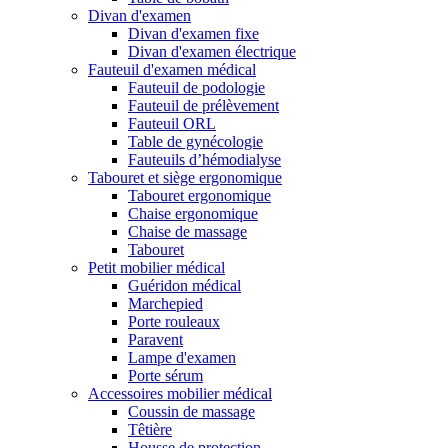
Divan d'examen
Divan d'examen fixe
Divan d'examen électrique
Fauteuil d'examen médical
Fauteuil de podologie
Fauteuil de prélèvement
Fauteuil ORL
Table de gynécologie
Fauteuils d’hémodialyse
Tabouret et siège ergonomique
Tabouret ergonomique
Chaise ergonomique
Chaise de massage
Tabouret
Petit mobilier médical
Guéridon médical
Marchepied
Porte rouleaux
Paravent
Lampe d'examen
Porte sérum
Accessoires mobilier médical
Coussin de massage
Têtière
Housse de protection