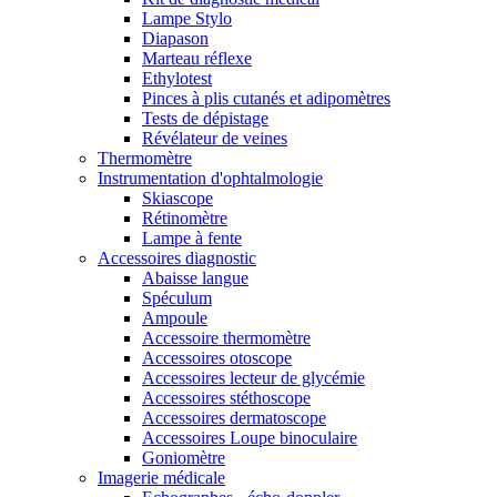
Lampe Stylo
Diapason
Marteau réflexe
Ethylotest
Pinces à plis cutanés et adipomètres
Tests de dépistage
Révélateur de veines
Thermomètre
Instrumentation d'ophtalmologie
Skiascope
Rétinomètre
Lampe à fente
Accessoires diagnostic
Abaisse langue
Spéculum
Ampoule
Accessoire thermomètre
Accessoires otoscope
Accessoires lecteur de glycémie
Accessoires stéthoscope
Accessoires dermatoscope
Accessoires Loupe binoculaire
Goniomètre
Imagerie médicale