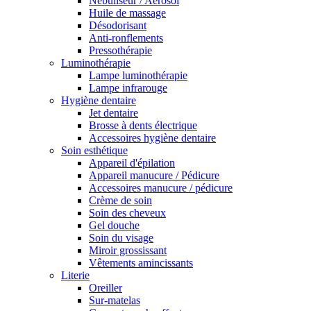
Nébuliseur / Aérosol
Huile de massage
Désodorisant
Anti-ronflements
Pressothérapie
Luminothérapie
Lampe luminothérapie
Lampe infrarouge
Hygiène dentaire
Jet dentaire
Brosse à dents électrique
Accessoires hygiène dentaire
Soin esthétique
Appareil d'épilation
Appareil manucure / Pédicure
Accessoires manucure / pédicure
Crème de soin
Soin des cheveux
Gel douche
Soin du visage
Miroir grossissant
Vêtements amincissants
Literie
Oreiller
Sur-matelas