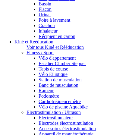
Bassin
Flacon
Urinal
Poire à lavement
Crachoir
Inhalateur
Récipient en carton
Kiné et Rééducation
Voir tous Kiné et Rééducation
Fitness / Sport
Vélo d'appartement
Escalier Climber Stepper
Tapis de course
Vélo Elliptique
Station de musculation
Banc de musculation
Rameur
Podomètre
Cardiofréquencemètre
Vélo de piscine Aquabike
Electrostimulation / Ultrason
Electrostimulateur
Electrodes électrostimulation
Accessoires électrostimulation
Appareil de magnétothérapie