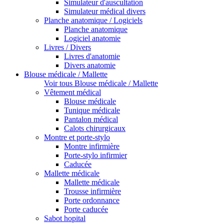
Simulateur d'auscultation
Simulateur médical divers
Planche anatomique / Logiciels
Planche anatomique
Logiciel anatomie
Livres / Divers
Livres d'anatomie
Divers anatomie
Blouse médicale / Mallette
Voir tous Blouse médicale / Mallette
Vêtement médical
Blouse médicale
Tunique médicale
Pantalon médical
Calots chirurgicaux
Montre et porte-stylo
Montre infirmière
Porte-stylo infirmier
Caducée
Mallette médicale
Mallette médicale
Trousse infirmière
Porte ordonnance
Porte caducée
Sabot hopital