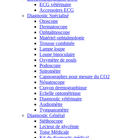
ECG vétérinaire
Accessoires ECG
Diagnostic Spécialisé
Otoscope
Dermatoscope
Ophtalmoscope
Matériel ophtalmologie
Trousse combinée
Lampe loupe
Loupe binoculaire
Oxymètre de pouls
Podoscope
Spiromètre
Capnographes pour mesure du CO2
Négatoscope
Crayon dermographique
Echelle optométrique
Diagnostic vétérinaire
Audiomètre
Tympanomètre
Diagnostic Général
Stéthoscope
Lecteur de glycémie
Toise Médicale
Kit de diagnostic médical