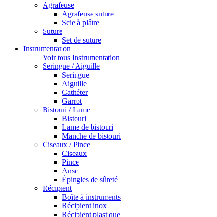
Agrafeuse
Agrafeuse suture
Scie à plâtre
Suture
Set de suture
Instrumentation
Voir tous Instrumentation
Seringue / Aiguille
Seringue
Aiguille
Cathéter
Garrot
Bistouri / Lame
Bistouri
Lame de bistouri
Manche de bistouri
Ciseaux / Pince
Ciseaux
Pince
Anse
Épingles de sûreté
Récipient
Boîte à instruments
Récipient inox
Récipient plastique