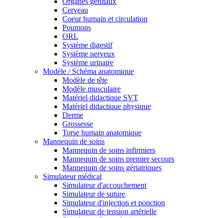
Organes génitaux
Cerveau
Coeur humain et circulation
Poumons
ORL
Système digestif
Système nerveux
Système urinaire
Modèle / Schéma anatomique
Modèle de tête
Modèle musculaire
Matériel didactique SVT
Matériel didactique physique
Derme
Grossesse
Torse humain anatomique
Mannequin de soins
Mannequin de soins infirmiers
Mannequin de soins premier secours
Mannequin de soins gériatriques
Simulateur médical
Simulateur d'accouchement
Simulateur de suture
Simulateur d'injection et ponction
Simulateur de tension artérielle