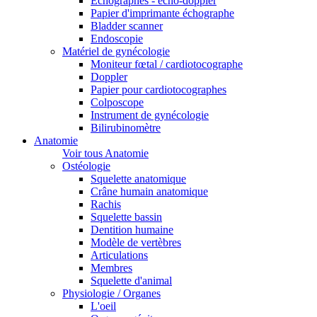
Echographes - écho-doppler
Papier d'imprimante échographe
Bladder scanner
Endoscopie
Matériel de gynécologie
Moniteur fœtal / cardiotocographe
Doppler
Papier pour cardiotocographes
Colposcope
Instrument de gynécologie
Bilirubinomètre
Anatomie
Voir tous Anatomie
Ostéologie
Squelette anatomique
Crâne humain anatomique
Rachis
Squelette bassin
Dentition humaine
Modèle de vertèbres
Articulations
Membres
Squelette d'animal
Physiologie / Organes
L'oeil