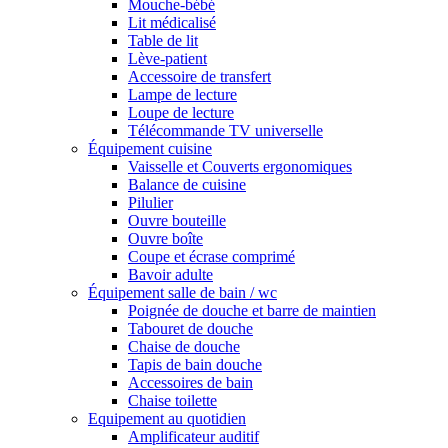
Mouche-bébé
Lit médicalisé
Table de lit
Lève-patient
Accessoire de transfert
Lampe de lecture
Loupe de lecture
Télécommande TV universelle
Équipement cuisine
Vaisselle et Couverts ergonomiques
Balance de cuisine
Pilulier
Ouvre bouteille
Ouvre boîte
Coupe et écrase comprimé
Bavoir adulte
Équipement salle de bain / wc
Poignée de douche et barre de maintien
Tabouret de douche
Chaise de douche
Tapis de bain douche
Accessoires de bain
Chaise toilette
Equipement au quotidien
Amplificateur auditif