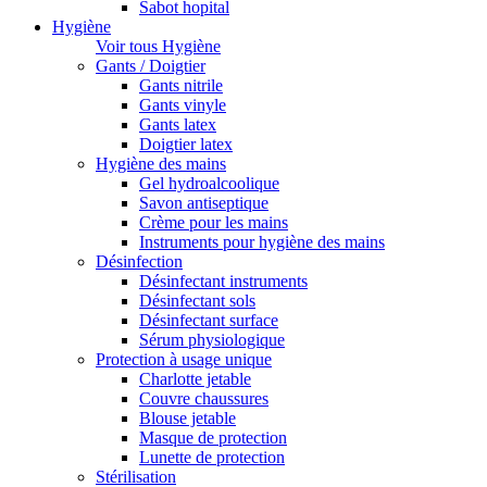
Sabot hopital
Hygiène
Voir tous Hygiène
Gants / Doigtier
Gants nitrile
Gants vinyle
Gants latex
Doigtier latex
Hygiène des mains
Gel hydroalcoolique
Savon antiseptique
Crème pour les mains
Instruments pour hygiène des mains
Désinfection
Désinfectant instruments
Désinfectant sols
Désinfectant surface
Sérum physiologique
Protection à usage unique
Charlotte jetable
Couvre chaussures
Blouse jetable
Masque de protection
Lunette de protection
Stérilisation