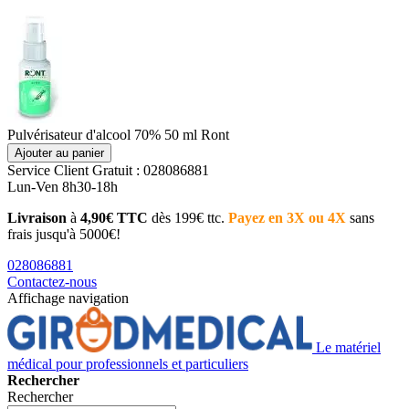
Pulvérisateur d'alcool 70% 50 ml Ront
Ajouter au panier
Service Client
Gratuit : 028086881
Lun-Ven 8h30-18h
Livraison
à
4,90€ TTC
dès 199€ ttc.
Payez en 3X ou 4X
sans
frais jusqu'à 5000€!
028086881
Contactez-nous
Affichage navigation
Le matériel
médical pour professionnels et particuliers
Rechercher
Rechercher