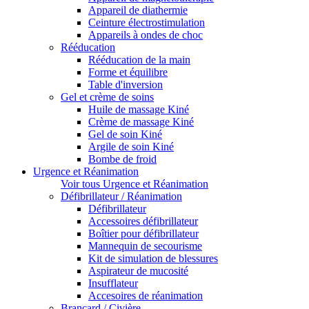
Appareil de diathermie
Ceinture électrostimulation
Appareils à ondes de choc
Rééducation
Rééducation de la main
Forme et équilibre
Table d'inversion
Gel et crème de soins
Huile de massage Kiné
Crème de massage Kiné
Gel de soin Kiné
Argile de soin Kiné
Bombe de froid
Urgence et Réanimation
Voir tous Urgence et Réanimation
Défibrillateur / Réanimation
Défibrillateur
Accessoires défibrillateur
Boîtier pour défibrillateur
Mannequin de secourisme
Kit de simulation de blessures
Aspirateur de mucosité
Insufflateur
Accesoires de réanimation
Brancard / Civière