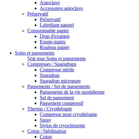
Autoclave
Accessoires autoclave
Préservatif
Préservatif
Lubrifiant naturel
Consommable papier
Drap d'examen
Essuie-mains
Rouleau papier
Soins et pansements
Voir tous Soins et pansements
Compresses / Sparadraps
Compresse stérile
Sparadrap
Sparadrap micropore
Pansements / Set de pansements
Pansements de la vie quotidienne
Set de pansement
Pansement compressif
Thermo / Cryothérapie
Compresse pour cryothérapie
Spray
Stylos de cryochirurgie
Coton / Stérilisation
Coton