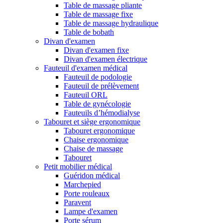
Table de massage pliante
Table de massage fixe
Table de massage hydraulique
Table de bobath
Divan d'examen
Divan d'examen fixe
Divan d'examen électrique
Fauteuil d'examen médical
Fauteuil de podologie
Fauteuil de prélèvement
Fauteuil ORL
Table de gynécologie
Fauteuils d’hémodialyse
Tabouret et siège ergonomique
Tabouret ergonomique
Chaise ergonomique
Chaise de massage
Tabouret
Petit mobilier médical
Guéridon médical
Marchepied
Porte rouleaux
Paravent
Lampe d'examen
Porte sérum