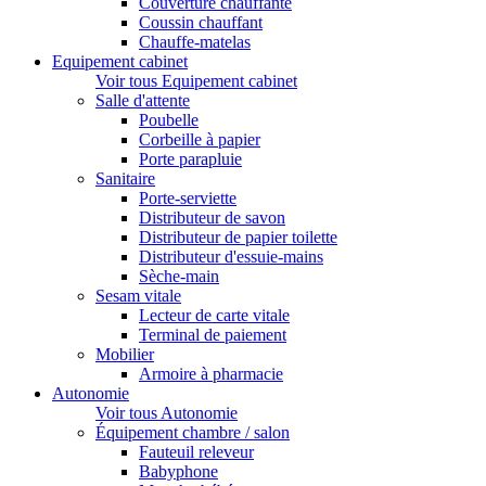
Couverture chauffante
Coussin chauffant
Chauffe-matelas
Equipement cabinet
Voir tous Equipement cabinet
Salle d'attente
Poubelle
Corbeille à papier
Porte parapluie
Sanitaire
Porte-serviette
Distributeur de savon
Distributeur de papier toilette
Distributeur d'essuie-mains
Sèche-main
Sesam vitale
Lecteur de carte vitale
Terminal de paiement
Mobilier
Armoire à pharmacie
Autonomie
Voir tous Autonomie
Équipement chambre / salon
Fauteuil releveur
Babyphone