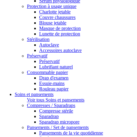
Sérum physiologique
Protection à usage unique
Charlotte jetable
Couvre chaussures
Blouse jetable
Masque de protection
Lunette de protection
Stérilisation
Autoclave
Accessoires autoclave
Préservatif
Préservatif
Lubrifiant naturel
Consommable papier
Drap d'examen
Essuie-mains
Rouleau papier
Soins et pansements
Voir tous Soins et pansements
Compresses / Sparadraps
Compresse stérile
Sparadrap
Sparadrap micropore
Pansements / Set de pansements
Pansements de la vie quotidienne