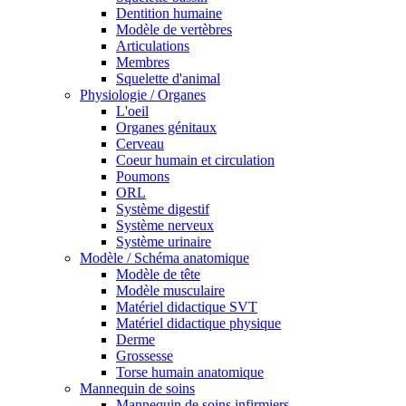
Dentition humaine
Modèle de vertèbres
Articulations
Membres
Squelette d'animal
Physiologie / Organes
L'oeil
Organes génitaux
Cerveau
Coeur humain et circulation
Poumons
ORL
Système digestif
Système nerveux
Système urinaire
Modèle / Schéma anatomique
Modèle de tête
Modèle musculaire
Matériel didactique SVT
Matériel didactique physique
Derme
Grossesse
Torse humain anatomique
Mannequin de soins
Mannequin de soins infirmiers