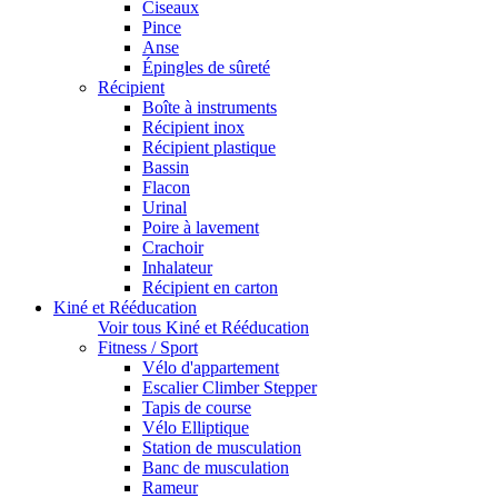
Ciseaux
Pince
Anse
Épingles de sûreté
Récipient
Boîte à instruments
Récipient inox
Récipient plastique
Bassin
Flacon
Urinal
Poire à lavement
Crachoir
Inhalateur
Récipient en carton
Kiné et Rééducation
Voir tous Kiné et Rééducation
Fitness / Sport
Vélo d'appartement
Escalier Climber Stepper
Tapis de course
Vélo Elliptique
Station de musculation
Banc de musculation
Rameur