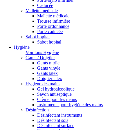
Porte-stylo infirmier
Caducée
Mallette médicale
Mallette médicale
Trousse infirmière
Porte ordonnance
Porte caducée
Sabot hopital
Sabot hopital
Hygiène
Voir tous Hygiène
Gants / Doigtier
Gants nitrile
Gants vinyle
Gants latex
Doigtier latex
Hygiène des mains
Gel hydroalcoolique
Savon antiseptique
Crème pour les mains
Instruments pour hygiène des mains
Désinfection
Désinfectant instruments
Désinfectant sols
Désinfectant surface