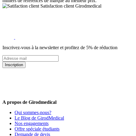
milliers de références de marque au meilleur prix.
Satisfaction client Girodmedical
Inscrivez-vous à la newsletter et profitez de 5% de réduction
Inscription
5% de remise valable sur votre prochaine commande de matériel
médical !
Offres promotionnelles, nouveautés, dernières tendances : soyez les
premiers informés !
A propos de Girodmedical
Qui sommes-nous?
Le Blog de GirodMedical
Nos engagements
Offre spéciale étudiants
Demande de devis