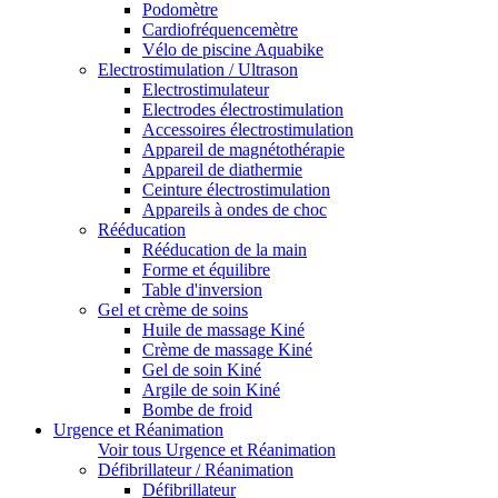
Podomètre
Cardiofréquencemètre
Vélo de piscine Aquabike
Electrostimulation / Ultrason
Electrostimulateur
Electrodes électrostimulation
Accessoires électrostimulation
Appareil de magnétothérapie
Appareil de diathermie
Ceinture électrostimulation
Appareils à ondes de choc
Rééducation
Rééducation de la main
Forme et équilibre
Table d'inversion
Gel et crème de soins
Huile de massage Kiné
Crème de massage Kiné
Gel de soin Kiné
Argile de soin Kiné
Bombe de froid
Urgence et Réanimation
Voir tous Urgence et Réanimation
Défibrillateur / Réanimation
Défibrillateur