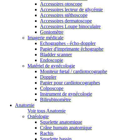
Accessoires otoscope
Accessoires lecteur de glycémie
Accessoires stéthoscope
Accessoires dermatoscope
Accessoires Loupe binoculaire
Goniomètre
Imagerie médicale
Echographes - écho-doppler
Papier d'imprimante échographe
Bladder scanner
Endoscopie
Matériel de gynécologie
Moniteur fœtal / cardiotocographe
Doppler
Papier pour cardiotocographes
Colposcope
Instrument de gynécologie
Bilirubinomètre
Anatomie
Voir tous Anatomie
Ostéologie
Squelette anatomique
Crâne humain anatomique
Rachis
Squelette bassin