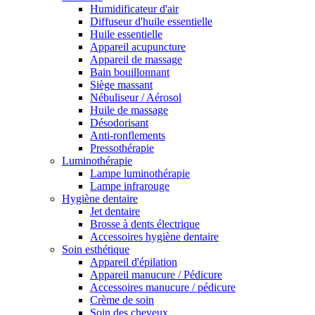
Humidificateur d'air
Diffuseur d'huile essentielle
Huile essentielle
Appareil acupuncture
Appareil de massage
Bain bouillonnant
Siège massant
Nébuliseur / Aérosol
Huile de massage
Désodorisant
Anti-ronflements
Pressothérapie
Luminothérapie
Lampe luminothérapie
Lampe infrarouge
Hygiène dentaire
Jet dentaire
Brosse à dents électrique
Accessoires hygiène dentaire
Soin esthétique
Appareil d'épilation
Appareil manucure / Pédicure
Accessoires manucure / pédicure
Crème de soin
Soin des cheveux