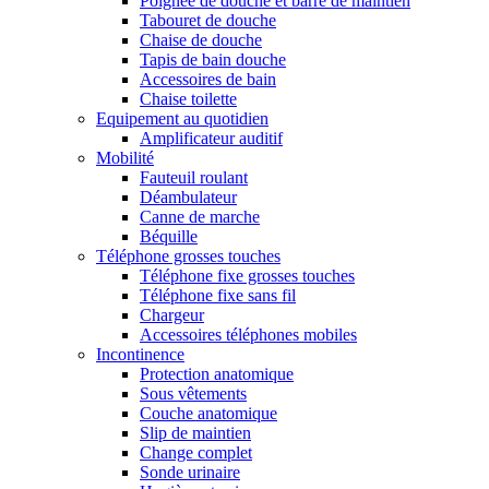
Poignée de douche et barre de maintien
Tabouret de douche
Chaise de douche
Tapis de bain douche
Accessoires de bain
Chaise toilette
Equipement au quotidien
Amplificateur auditif
Mobilité
Fauteuil roulant
Déambulateur
Canne de marche
Béquille
Téléphone grosses touches
Téléphone fixe grosses touches
Téléphone fixe sans fil
Chargeur
Accessoires téléphones mobiles
Incontinence
Protection anatomique
Sous vêtements
Couche anatomique
Slip de maintien
Change complet
Sonde urinaire