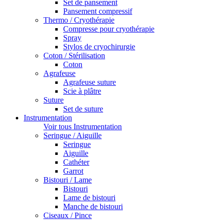
Set de pansement
Pansement compressif
Thermo / Cryothérapie
Compresse pour cryothérapie
Spray
Stylos de cryochirurgie
Coton / Stérilisation
Coton
Agrafeuse
Agrafeuse suture
Scie à plâtre
Suture
Set de suture
Instrumentation
Voir tous Instrumentation
Seringue / Aiguille
Seringue
Aiguille
Cathéter
Garrot
Bistouri / Lame
Bistouri
Lame de bistouri
Manche de bistouri
Ciseaux / Pince