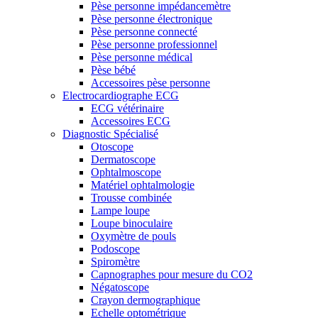
Pèse personne impédancemètre
Pèse personne électronique
Pèse personne connecté
Pèse personne professionnel
Pèse personne médical
Pèse bébé
Accessoires pèse personne
Electrocardiographe ECG
ECG vétérinaire
Accessoires ECG
Diagnostic Spécialisé
Otoscope
Dermatoscope
Ophtalmoscope
Matériel ophtalmologie
Trousse combinée
Lampe loupe
Loupe binoculaire
Oxymètre de pouls
Podoscope
Spiromètre
Capnographes pour mesure du CO2
Négatoscope
Crayon dermographique
Echelle optométrique