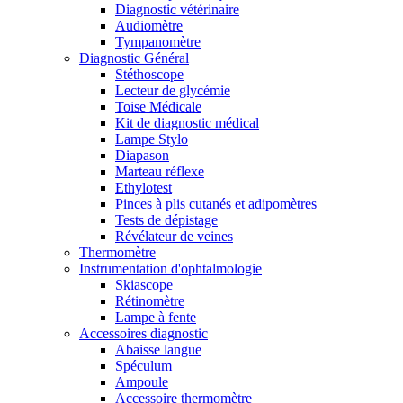
Diagnostic vétérinaire
Audiomètre
Tympanomètre
Diagnostic Général
Stéthoscope
Lecteur de glycémie
Toise Médicale
Kit de diagnostic médical
Lampe Stylo
Diapason
Marteau réflexe
Ethylotest
Pinces à plis cutanés et adipomètres
Tests de dépistage
Révélateur de veines
Thermomètre
Instrumentation d'ophtalmologie
Skiascope
Rétinomètre
Lampe à fente
Accessoires diagnostic
Abaisse langue
Spéculum
Ampoule
Accessoire thermomètre