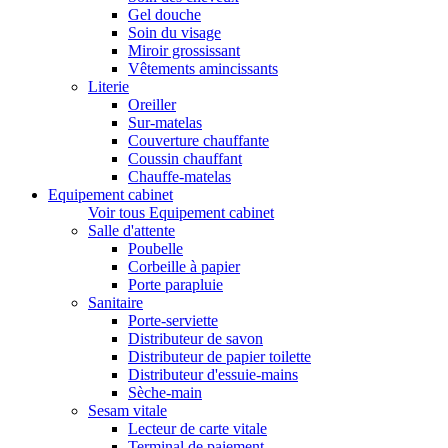
Gel douche
Soin du visage
Miroir grossissant
Vêtements amincissants
Literie
Oreiller
Sur-matelas
Couverture chauffante
Coussin chauffant
Chauffe-matelas
Equipement cabinet
Voir tous Equipement cabinet
Salle d'attente
Poubelle
Corbeille à papier
Porte parapluie
Sanitaire
Porte-serviette
Distributeur de savon
Distributeur de papier toilette
Distributeur d'essuie-mains
Sèche-main
Sesam vitale
Lecteur de carte vitale
Terminal de paiement