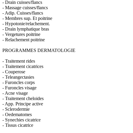
- Drain cuisses/flancs
- Massage cuisses/flancs
- Adip. Cuisses/flancs
- Membres sup. Et poitrine
- Hypotonie/relachement.
- Drain lymphatique bras
- Vergetures poitrine
- Relachement poitrine
PROGRAMMES DERMATOLOGIE
- Traitement rides
- Traitement cicatrices
- Couperose
- Teleangectasies
- Furoncles corps
- Furoncles visage
- Acne visage
- Traitement cheloides
- App. Principe active
- Sclerodermie
- Oedematomes
- Synechies cicatrice
- Tissus cicatrice