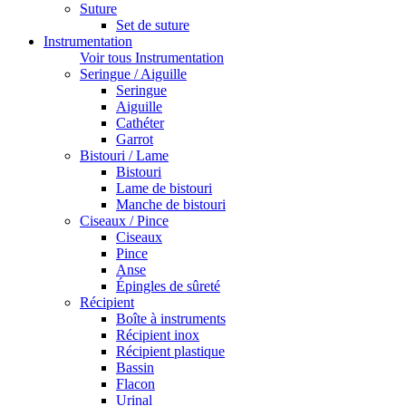
Suture
Set de suture
Instrumentation
Voir tous Instrumentation
Seringue / Aiguille
Seringue
Aiguille
Cathéter
Garrot
Bistouri / Lame
Bistouri
Lame de bistouri
Manche de bistouri
Ciseaux / Pince
Ciseaux
Pince
Anse
Épingles de sûreté
Récipient
Boîte à instruments
Récipient inox
Récipient plastique
Bassin
Flacon
Urinal