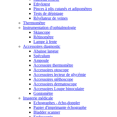
Ethylotest
Pinces à plis cutanés et adipomètres
Tests de dépistage
Révélateur de veines
Thermomètre
Instrumentation d'ophtalmologie
Skiascope
Rétinomètre
Lampe à fente
Accessoires diagnostic
Abaisse langue
Spéculum
Ampoule
Accessoire thermomètre
Accessoires otoscope
Accessoires lecteur de glycémie
Accessoires stéthoscope
Accessoires dermatoscope
Accessoires Loupe binoculaire
Goniomètre
Imagerie médicale
Echographes - écho-doppler
Papier d'imprimante échographe
Bladder scanner
Endoscopie