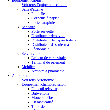
Equipement cabinet
Voir tous Equipement cabinet
Salle d'attente
Poubelle
Corbeille à papier
Porte parapluie
Sanitaire
Porte-serviette
Distributeur de savon
Distributeur de papier toilette
Distributeur d'essuie-mains
Sèche-main
Sesam vitale
Lecteur de carte vitale
Terminal de paiement
Mobilier
Armoire à pharmacie
Autonomie
Voir tous Autonomie
Équipement chambre / salon
Fauteuil releveur
Babyphone
Mouche-bébé
Lit médicalisé
Table de lit