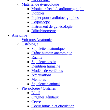
Matériel de gynécologie
Moniteur fœtal / cardiotocographe
Doppler
Papier pour cardiotocographes
Colposcope
Instrument de gynécologie
Bilirubinomètre
Anatomie
Voir tous Anatomie
Ostéologie
Squelette anatomique
Crâne humain anatomique
Rachis
Squelette bassin
Dentition humaine
Modèle de vertèbres
Articulations
Membres
Squelette d'animal
Physiologie / Organes
L'oeil
Organes génitaux
Cerveau
Coeur humain et circulation