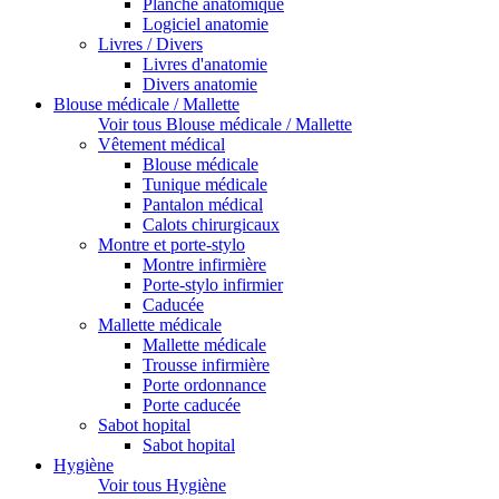
Planche anatomique
Logiciel anatomie
Livres / Divers
Livres d'anatomie
Divers anatomie
Blouse médicale / Mallette
Voir tous Blouse médicale / Mallette
Vêtement médical
Blouse médicale
Tunique médicale
Pantalon médical
Calots chirurgicaux
Montre et porte-stylo
Montre infirmière
Porte-stylo infirmier
Caducée
Mallette médicale
Mallette médicale
Trousse infirmière
Porte ordonnance
Porte caducée
Sabot hopital
Sabot hopital
Hygiène
Voir tous Hygiène