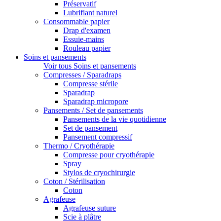
Préservatif
Lubrifiant naturel
Consommable papier
Drap d'examen
Essuie-mains
Rouleau papier
Soins et pansements
Voir tous Soins et pansements
Compresses / Sparadraps
Compresse stérile
Sparadrap
Sparadrap micropore
Pansements / Set de pansements
Pansements de la vie quotidienne
Set de pansement
Pansement compressif
Thermo / Cryothérapie
Compresse pour cryothérapie
Spray
Stylos de cryochirurgie
Coton / Stérilisation
Coton
Agrafeuse
Agrafeuse suture
Scie à plâtre