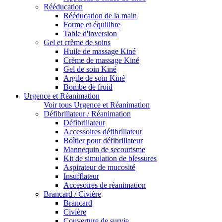
Rééducation
Rééducation de la main
Forme et équilibre
Table d'inversion
Gel et crème de soins
Huile de massage Kiné
Crème de massage Kiné
Gel de soin Kiné
Argile de soin Kiné
Bombe de froid
Urgence et Réanimation
Voir tous Urgence et Réanimation
Défibrillateur / Réanimation
Défibrillateur
Accessoires défibrillateur
Boîtier pour défibrillateur
Mannequin de secourisme
Kit de simulation de blessures
Aspirateur de mucosité
Insufflateur
Accesoires de réanimation
Brancard / Civière
Brancard
Civière
Couverture de survie