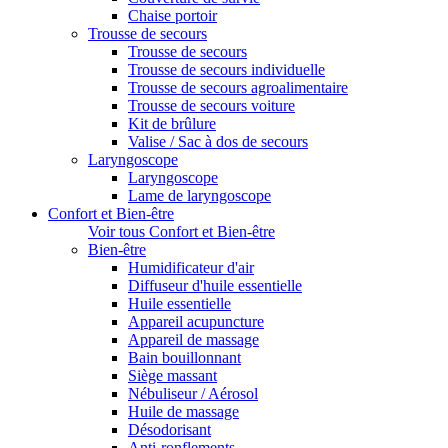
Chaise portoir
Trousse de secours
Trousse de secours
Trousse de secours individuelle
Trousse de secours agroalimentaire
Trousse de secours voiture
Kit de brûlure
Valise / Sac à dos de secours
Laryngoscope
Laryngoscope
Lame de laryngoscope
Confort et Bien-être
Voir tous Confort et Bien-être
Bien-être
Humidificateur d'air
Diffuseur d'huile essentielle
Huile essentielle
Appareil acupuncture
Appareil de massage
Bain bouillonnant
Siège massant
Nébuliseur / Aérosol
Huile de massage
Désodorisant
Anti-ronflements