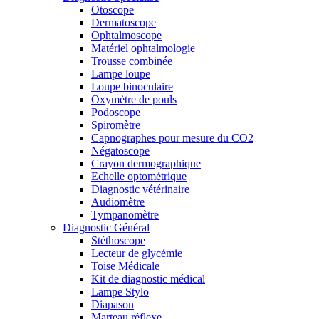
Otoscope
Dermatoscope
Ophtalmoscope
Matériel ophtalmologie
Trousse combinée
Lampe loupe
Loupe binoculaire
Oxymètre de pouls
Podoscope
Spiromètre
Capnographes pour mesure du CO2
Négatoscope
Crayon dermographique
Echelle optométrique
Diagnostic vétérinaire
Audiomètre
Tympanomètre
Diagnostic Général
Stéthoscope
Lecteur de glycémie
Toise Médicale
Kit de diagnostic médical
Lampe Stylo
Diapason
Marteau réflexe