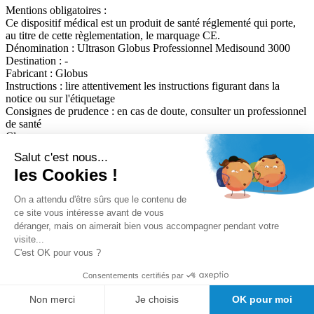
Mentions obligatoires :
Ce dispositif médical est un produit de santé réglementé qui porte,
au titre de cette règlementation, le marquage CE.
Dénomination :
Ultrason Globus Professionnel Medisound 3000
Destination :
-
Fabricant :
Globus
Instructions :
lire attentivement les instructions figurant dans la
notice ou sur l'étiquetage
Consignes de prudence :
en cas de doute, consulter un professionnel
de santé
Classe :
Date de mise à jour de cette fiche :
16/03/2026
Salut c'est nous...
les Cookies !
Nous avons trouvé d'autres produits que vous pourriez aimer !
On a attendu d'être sûrs que le contenu de
ce site vous intéresse avant de vous
déranger, mais on aimerait bien vous accompagner pendant votre
Nos avantages clients
visite...
Conseil avant vente
Meilleurs prix du web
C'est OK pour vous ?
Expedition sous 24/48h
Consentements certifiés par
Des
milliers de références de marque au meilleur prix.
Non merci
Je choisis
OK pour moi
Satisfaction client Girodmedical