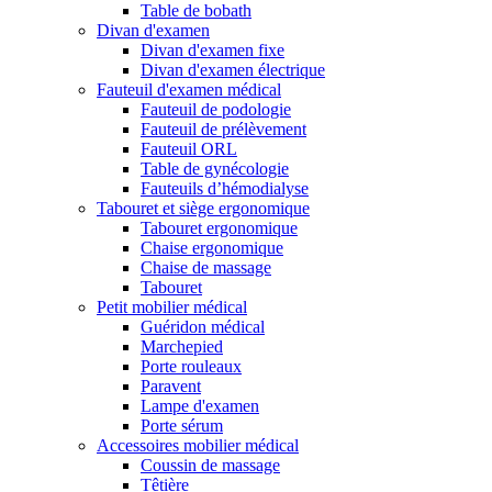
Table de bobath
Divan d'examen
Divan d'examen fixe
Divan d'examen électrique
Fauteuil d'examen médical
Fauteuil de podologie
Fauteuil de prélèvement
Fauteuil ORL
Table de gynécologie
Fauteuils d’hémodialyse
Tabouret et siège ergonomique
Tabouret ergonomique
Chaise ergonomique
Chaise de massage
Tabouret
Petit mobilier médical
Guéridon médical
Marchepied
Porte rouleaux
Paravent
Lampe d'examen
Porte sérum
Accessoires mobilier médical
Coussin de massage
Têtière