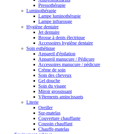
Pressothérapie
Luminothérapie
Lampe luminothérapie
Lampe infrarouge
Hygiène dentaire
Jet dentaire
Brosse à dents électrique
Accessoires hygiène dentaire
Soin esthétique
Appareil d'épilation
Appareil manucure / Pédicure
Accessoires manucure / pédicure
Crème de soin
Soin des cheveux
Gel douche
Soin du visage
Miroir grossissant
Vêtements amincissants
Literie
Oreiller
Sur-matelas
Couverture chauffante
Coussin chauffant
Chauffe-matelas