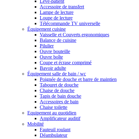
Lève-patient
Accessoire de transfert
Lampe de lecture
Loupe de lecture
Télécommande TV universelle
Équipement cuisine
Vaisselle et Couverts ergonomiques
Balance de cuisine
Pilulier
Ouvre bouteille
Ouvre boîte
Coupe et écrase comprimé
Bavoir adulte
Équipement salle de bain / wc
Poignée de douche et barre de maintien
Tabouret de douche
Chaise de douche
Tapis de bain douche
Accessoires de bain
Chaise toilette
Equipement au quotidien
Amplificateur auditif
Mobilité
Fauteuil roulant
Déambulateur