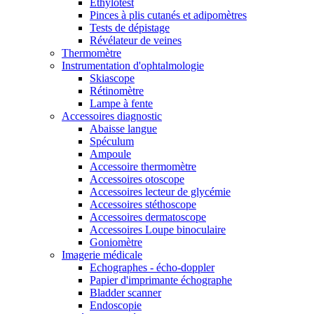
Ethylotest
Pinces à plis cutanés et adipomètres
Tests de dépistage
Révélateur de veines
Thermomètre
Instrumentation d'ophtalmologie
Skiascope
Rétinomètre
Lampe à fente
Accessoires diagnostic
Abaisse langue
Spéculum
Ampoule
Accessoire thermomètre
Accessoires otoscope
Accessoires lecteur de glycémie
Accessoires stéthoscope
Accessoires dermatoscope
Accessoires Loupe binoculaire
Goniomètre
Imagerie médicale
Echographes - écho-doppler
Papier d'imprimante échographe
Bladder scanner
Endoscopie