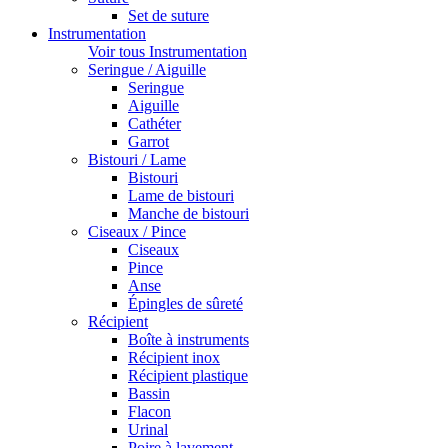
Set de suture
Instrumentation
Voir tous Instrumentation
Seringue / Aiguille
Seringue
Aiguille
Cathéter
Garrot
Bistouri / Lame
Bistouri
Lame de bistouri
Manche de bistouri
Ciseaux / Pince
Ciseaux
Pince
Anse
Épingles de sûreté
Récipient
Boîte à instruments
Récipient inox
Récipient plastique
Bassin
Flacon
Urinal
Poire à lavement