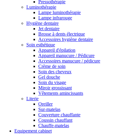
Pressothérapie
Luminothérapie
Lampe luminothérapie
Lampe infrarouge
Hygiène dentaire
Jet dentaire
Brosse à dents électrique
Accessoires hygiène dentaire
Soin esthétique
Appareil d'épilation
Appareil manucure / Pédicure
Accessoires manucure / pédicure
Crème de soin
Soin des cheveux
Gel douche
Soin du visage
Miroir grossissant
Vêtements amincissants
Literie
Oreiller
Sur-matelas
Couverture chauffante
Coussin chauffant
Chauffe-matelas
Equipement cabinet