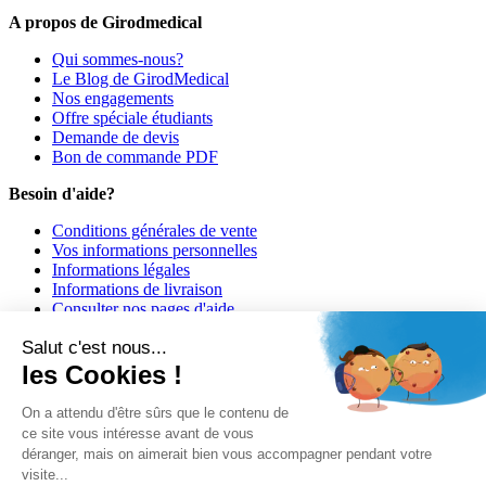
A propos de Girodmedical
Qui sommes-nous?
Le Blog de GirodMedical
Nos engagements
Offre spéciale étudiants
Demande de devis
Bon de commande PDF
Besoin d'aide?
Conditions générales de vente
Vos informations personnelles
Informations légales
Informations de livraison
Consulter nos pages d'aide
Informations de paiement
Salut c'est nous...
Girodmedical est également présent dans 23 pays
les Cookies !
© 2026 Girodmedical. Tous droits réservés.
On a attendu d'être sûrs que le contenu de
ce site vous intéresse avant de vous
déranger, mais on aimerait bien vous accompagner pendant votre
Paiement 100 % sécurisé !
visite...