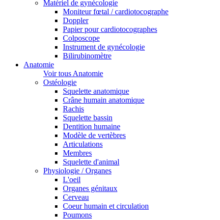
Matériel de gynécologie
Moniteur fœtal / cardiotocographe
Doppler
Papier pour cardiotocographes
Colposcope
Instrument de gynécologie
Bilirubinomètre
Anatomie
Voir tous Anatomie
Ostéologie
Squelette anatomique
Crâne humain anatomique
Rachis
Squelette bassin
Dentition humaine
Modèle de vertèbres
Articulations
Membres
Squelette d'animal
Physiologie / Organes
L'oeil
Organes génitaux
Cerveau
Coeur humain et circulation
Poumons