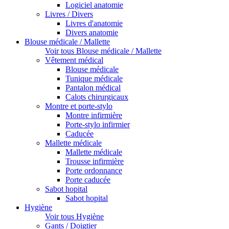
Logiciel anatomie
Livres / Divers
Livres d'anatomie
Divers anatomie
Blouse médicale / Mallette
Voir tous Blouse médicale / Mallette
Vêtement médical
Blouse médicale
Tunique médicale
Pantalon médical
Calots chirurgicaux
Montre et porte-stylo
Montre infirmière
Porte-stylo infirmier
Caducée
Mallette médicale
Mallette médicale
Trousse infirmière
Porte ordonnance
Porte caducée
Sabot hopital
Sabot hopital
Hygiène
Voir tous Hygiène
Gants / Doigtier