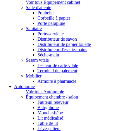
Voir tous Equipement cabinet
Salle d'attente
Poubelle
Corbeille à papier
Porte parapluie
Sanitaire
Porte-serviette
Distributeur de savon
Distributeur de papier toilette
Distributeur d'essuie-mains
Sèche-main
Sesam vitale
Lecteur de carte vitale
Terminal de paiement
Mobilier
Armoire à pharmacie
Autonomie
Voir tous Autonomie
Équipement chambre / salon
Fauteuil releveur
Babyphone
Mouche-bébé
Lit médicalisé
Table de lit
Lève-patient