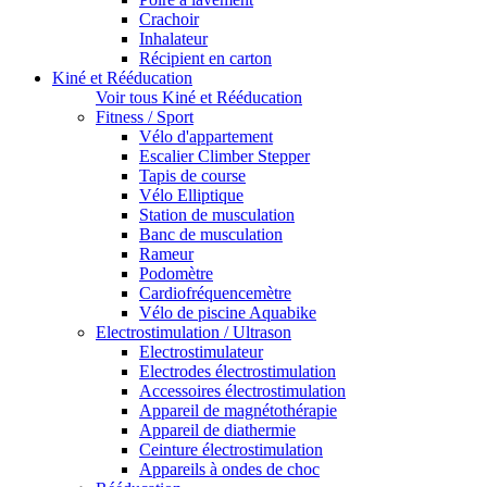
Crachoir
Inhalateur
Récipient en carton
Kiné et Rééducation
Voir tous Kiné et Rééducation
Fitness / Sport
Vélo d'appartement
Escalier Climber Stepper
Tapis de course
Vélo Elliptique
Station de musculation
Banc de musculation
Rameur
Podomètre
Cardiofréquencemètre
Vélo de piscine Aquabike
Electrostimulation / Ultrason
Electrostimulateur
Electrodes électrostimulation
Accessoires électrostimulation
Appareil de magnétothérapie
Appareil de diathermie
Ceinture électrostimulation
Appareils à ondes de choc