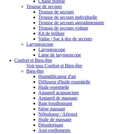
Chaise portoir
Trousse de secours
Trousse de secours
Trousse de secours individuelle
Trousse de secours agroalimentaire
Trousse de secours voiture
Kit de brûlure
Valise / Sac à dos de secours
Laryngoscope
Laryngoscope
Lame de laryngoscope
Confort et Bien-être
Voir tous Confort et Bien-être
Bien-être
Humidificateur d'air
Diffuseur d'huile essentielle
Huile essentielle
Appareil acupuncture
Appareil de massage
Bain bouillonnant
Siège massant
Nébuliseur / Aérosol
Huile de massage
Désodorisant
Anti-ronflements