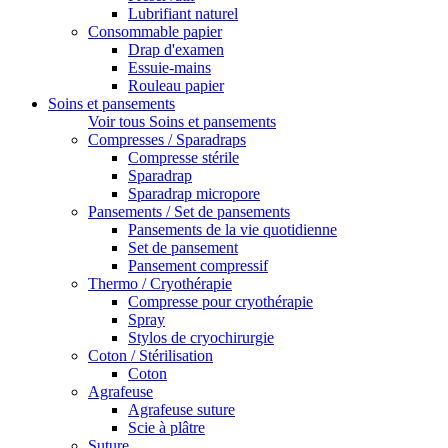
Lubrifiant naturel
Consommable papier
Drap d'examen
Essuie-mains
Rouleau papier
Soins et pansements
Voir tous Soins et pansements
Compresses / Sparadraps
Compresse stérile
Sparadrap
Sparadrap micropore
Pansements / Set de pansements
Pansements de la vie quotidienne
Set de pansement
Pansement compressif
Thermo / Cryothérapie
Compresse pour cryothérapie
Spray
Stylos de cryochirurgie
Coton / Stérilisation
Coton
Agrafeuse
Agrafeuse suture
Scie à plâtre
Suture