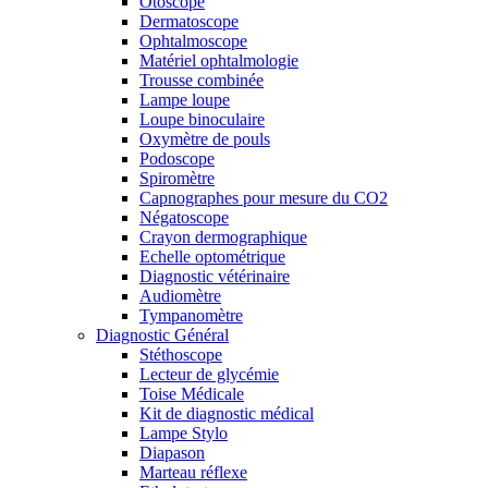
Otoscope
Dermatoscope
Ophtalmoscope
Matériel ophtalmologie
Trousse combinée
Lampe loupe
Loupe binoculaire
Oxymètre de pouls
Podoscope
Spiromètre
Capnographes pour mesure du CO2
Négatoscope
Crayon dermographique
Echelle optométrique
Diagnostic vétérinaire
Audiomètre
Tympanomètre
Diagnostic Général
Stéthoscope
Lecteur de glycémie
Toise Médicale
Kit de diagnostic médical
Lampe Stylo
Diapason
Marteau réflexe