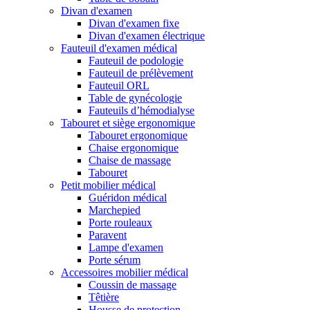
Divan d'examen
Divan d'examen fixe
Divan d'examen électrique
Fauteuil d'examen médical
Fauteuil de podologie
Fauteuil de prélèvement
Fauteuil ORL
Table de gynécologie
Fauteuils d’hémodialyse
Tabouret et siège ergonomique
Tabouret ergonomique
Chaise ergonomique
Chaise de massage
Tabouret
Petit mobilier médical
Guéridon médical
Marchepied
Porte rouleaux
Paravent
Lampe d'examen
Porte sérum
Accessoires mobilier médical
Coussin de massage
Têtière
Housse de protection