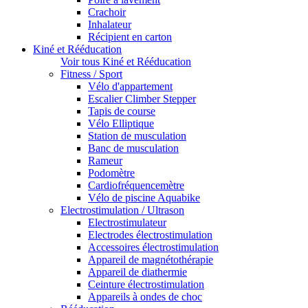
Crachoir
Inhalateur
Récipient en carton
Kiné et Rééducation
Voir tous Kiné et Rééducation
Fitness / Sport
Vélo d'appartement
Escalier Climber Stepper
Tapis de course
Vélo Elliptique
Station de musculation
Banc de musculation
Rameur
Podomètre
Cardiofréquencemètre
Vélo de piscine Aquabike
Electrostimulation / Ultrason
Electrostimulateur
Electrodes électrostimulation
Accessoires électrostimulation
Appareil de magnétothérapie
Appareil de diathermie
Ceinture électrostimulation
Appareils à ondes de choc