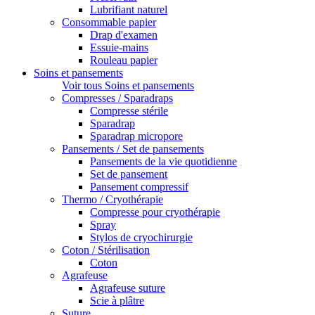
Lubrifiant naturel
Consommable papier
Drap d'examen
Essuie-mains
Rouleau papier
Soins et pansements
Voir tous Soins et pansements
Compresses / Sparadraps
Compresse stérile
Sparadrap
Sparadrap micropore
Pansements / Set de pansements
Pansements de la vie quotidienne
Set de pansement
Pansement compressif
Thermo / Cryothérapie
Compresse pour cryothérapie
Spray
Stylos de cryochirurgie
Coton / Stérilisation
Coton
Agrafeuse
Agrafeuse suture
Scie à plâtre
Suture