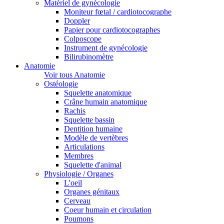
Matériel de gynécologie
Moniteur fœtal / cardiotocographe
Doppler
Papier pour cardiotocographes
Colposcope
Instrument de gynécologie
Bilirubinomètre
Anatomie
Voir tous Anatomie
Ostéologie
Squelette anatomique
Crâne humain anatomique
Rachis
Squelette bassin
Dentition humaine
Modèle de vertèbres
Articulations
Membres
Squelette d'animal
Physiologie / Organes
L'oeil
Organes génitaux
Cerveau
Coeur humain et circulation
Poumons