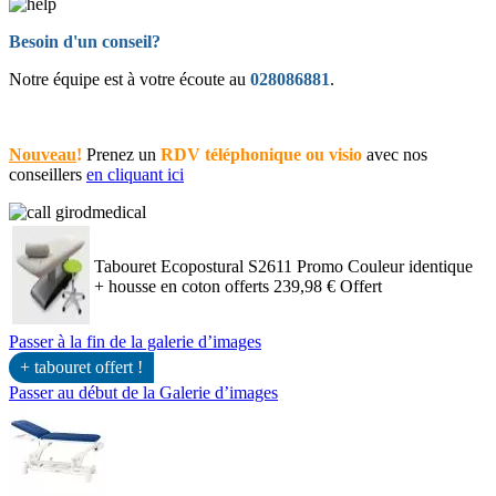
Besoin d'un conseil?
Notre équipe est à votre écoute au
028086881
.
Nouveau
!
Prenez un
RDV téléphonique ou visio
avec nos
conseillers
en cliquant ici
Tabouret Ecopostural S2611 Promo Couleur identique
+ housse en coton offerts
239,98 €
Offert
Passer à la fin de la galerie d’images
+ tabouret offert !
Passer au début de la Galerie d’images