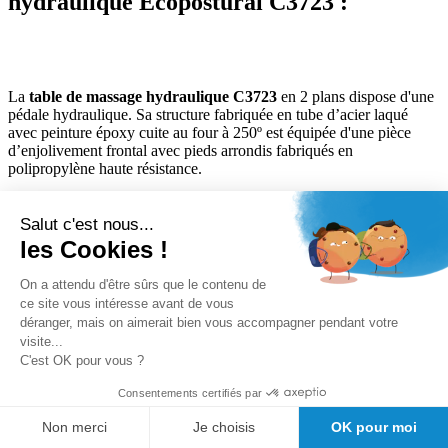
hydraulique Ecopostural C3723 :
La
table de massage hydraulique C3723
en 2 plans dispose d'une
pédale hydraulique. Sa structure fabriquée en tube d’acier laqué
avec peinture époxy cuite au four à 250º est équipée d'une pièce
d’enjolivement frontal avec pieds arrondis fabriqués en
polipropylène haute résistance.
Salut c'est nous...
La table de massage hydraulique C3723 est réglable en hauteur
les Cookies !
grâce à une pédale hydraulique. Elle dispose de roulettes
escamotables grâce à une seule pédale, d'un porte rouleau rabattable,
On a attendu d'être sûrs que le contenu de
d'un dossier relevable à 75°. Sa têtière dispose d'un trou visage avec
ce site vous intéresse avant de vous
bouchon inclus.
déranger, mais on aimerait bien vous accompagner pendant votre
visite...
C'est OK pour vous ?
Consentements certifiés par
Caractéristiques de la table de massage
Non merci
Je choisis
OK pour moi
hydraulique Ecopostural C3723 :