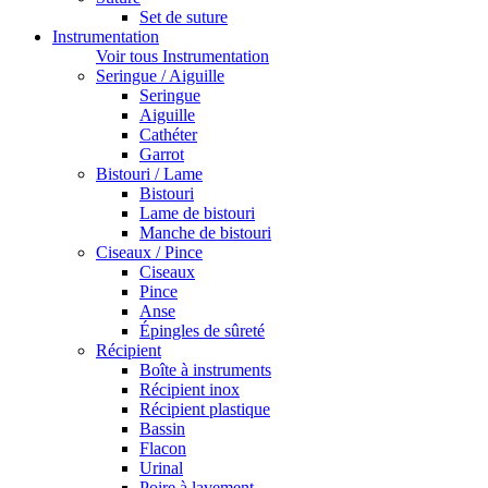
Set de suture
Instrumentation
Voir tous Instrumentation
Seringue / Aiguille
Seringue
Aiguille
Cathéter
Garrot
Bistouri / Lame
Bistouri
Lame de bistouri
Manche de bistouri
Ciseaux / Pince
Ciseaux
Pince
Anse
Épingles de sûreté
Récipient
Boîte à instruments
Récipient inox
Récipient plastique
Bassin
Flacon
Urinal
Poire à lavement