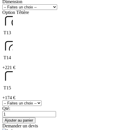
Dimension
Option Têtière
T13
T14
+
221 €
T15
+
174 €
Qté:
Ajouter au panier
Demander un devis