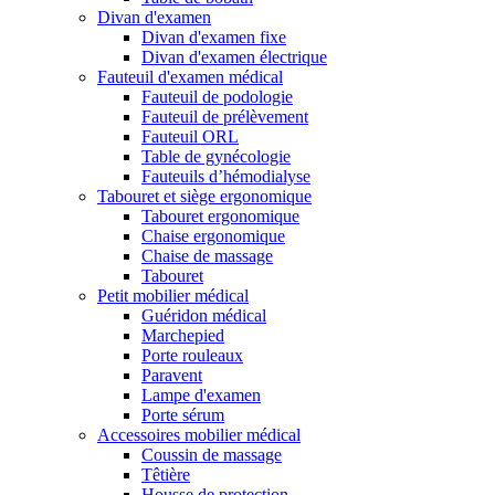
Divan d'examen
Divan d'examen fixe
Divan d'examen électrique
Fauteuil d'examen médical
Fauteuil de podologie
Fauteuil de prélèvement
Fauteuil ORL
Table de gynécologie
Fauteuils d’hémodialyse
Tabouret et siège ergonomique
Tabouret ergonomique
Chaise ergonomique
Chaise de massage
Tabouret
Petit mobilier médical
Guéridon médical
Marchepied
Porte rouleaux
Paravent
Lampe d'examen
Porte sérum
Accessoires mobilier médical
Coussin de massage
Têtière
Housse de protection