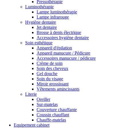
Pressothérapie
Luminothérapie
Lampe luminothérapie
Lampe infrarouge
Hygiène dentaire
Jet dentaire
Brosse à dents électrique
Accessoires hygiène dentaire
Soin esthétique
Appareil d'épilation
Appareil manucure / Pédicure
Accessoires manucure / pédicure
Crème de soin
Soin des cheveux
Gel douche
Soin du visage
Miroir grossissant
Vêtements amincissants
Literie
Oreiller
Sur-matelas
Couverture chauffante
Coussin chauffant
Chauffe-matelas
Equipement cabinet