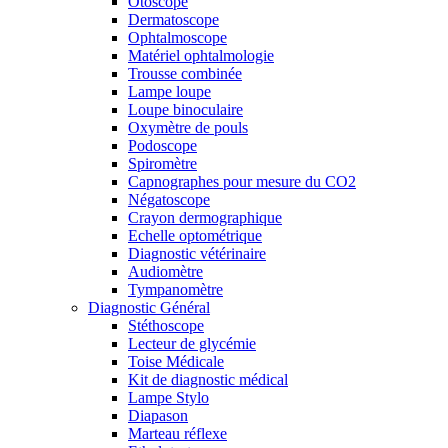
Otoscope
Dermatoscope
Ophtalmoscope
Matériel ophtalmologie
Trousse combinée
Lampe loupe
Loupe binoculaire
Oxymètre de pouls
Podoscope
Spiromètre
Capnographes pour mesure du CO2
Négatoscope
Crayon dermographique
Echelle optométrique
Diagnostic vétérinaire
Audiomètre
Tympanomètre
Diagnostic Général
Stéthoscope
Lecteur de glycémie
Toise Médicale
Kit de diagnostic médical
Lampe Stylo
Diapason
Marteau réflexe