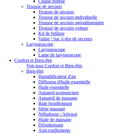
Chaise portoir
Trousse de secours
Trousse de secours
Trousse de secours individuelle
Trousse de secours agroalimentaire
Trousse de secours voiture
Kit de brûlure
Valise / Sac à dos de secours
Laryngoscope
Laryngoscope
Lame de laryngoscope
Confort et Bien-être
Voir tous Confort et Bien-être
Bien-être
Humidificateur d'air
Diffuseur d'huile essentielle
Huile essentielle
Appareil acupuncture
Appareil de massage
Bain bouillonnant
Siège massant
Nébuliseur / Aérosol
Huile de massage
Désodorisant
Anti-ronflements