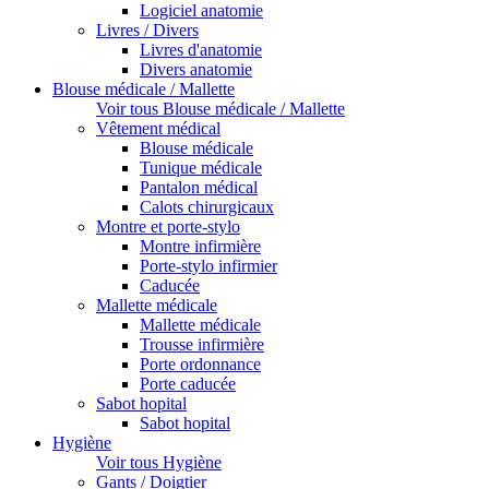
Logiciel anatomie
Livres / Divers
Livres d'anatomie
Divers anatomie
Blouse médicale / Mallette
Voir tous Blouse médicale / Mallette
Vêtement médical
Blouse médicale
Tunique médicale
Pantalon médical
Calots chirurgicaux
Montre et porte-stylo
Montre infirmière
Porte-stylo infirmier
Caducée
Mallette médicale
Mallette médicale
Trousse infirmière
Porte ordonnance
Porte caducée
Sabot hopital
Sabot hopital
Hygiène
Voir tous Hygiène
Gants / Doigtier