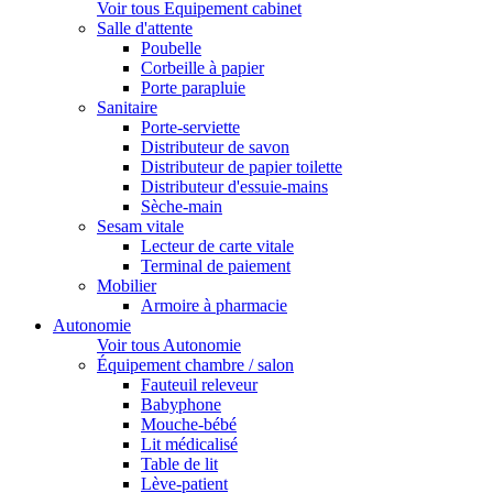
Voir tous Equipement cabinet
Salle d'attente
Poubelle
Corbeille à papier
Porte parapluie
Sanitaire
Porte-serviette
Distributeur de savon
Distributeur de papier toilette
Distributeur d'essuie-mains
Sèche-main
Sesam vitale
Lecteur de carte vitale
Terminal de paiement
Mobilier
Armoire à pharmacie
Autonomie
Voir tous Autonomie
Équipement chambre / salon
Fauteuil releveur
Babyphone
Mouche-bébé
Lit médicalisé
Table de lit
Lève-patient